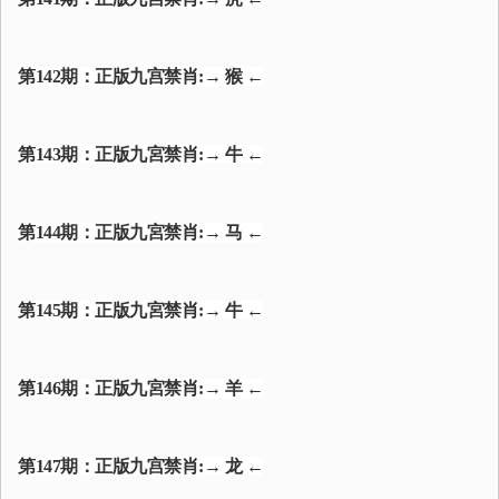
第142期：正版九宫禁肖:→ 猴 ←
第143期：正版九宮禁肖:→ 牛 ←
第144期：正版九宮禁肖:→ 马 ←
第145期：正版九宮禁肖:→ 牛 ←
第146期：正版九宮禁肖:→ 羊 ←
第147期：正版九宫禁肖:→ 龙 ←