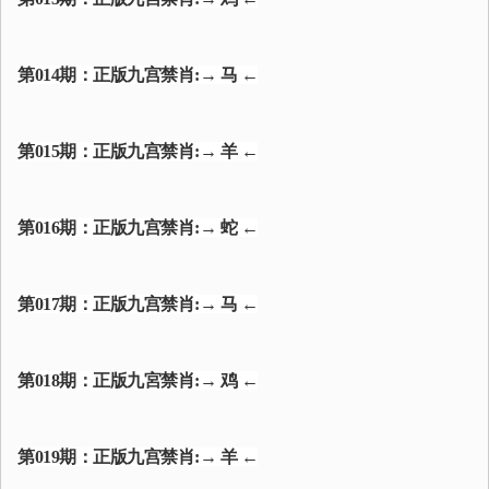
第014期：正版九宫禁肖:→ 马 ←
第015期：正版九宫禁肖:→ 羊 ←
第016期：正版九宫禁肖:→ 蛇 ←
第017期：正版九宫禁肖:→ 马 ←
第018期：正版九宮禁肖:→ 鸡 ←
第019期：正版九宫禁肖:→ 羊 ←