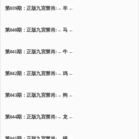
第039期：正版九宮禁肖:→ 羊 ←
第040期：正版九宮禁肖:→ 马 ←
第041期：正版九宮禁肖:→ 牛 ←
第042期：正版九宫禁肖:→ 鸡 ←
第043期：正版九宮禁肖:→ 狗 ←
第044期：正版九宫禁肖:→ 龙 ←
第045期：正版九宮禁肖:→ 猪 ←