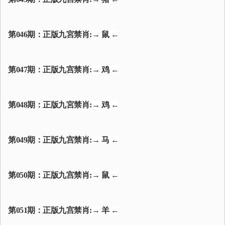
第046期：正版九宮禁肖:→ 鼠 ←
第047期：正版九宫禁肖:→ 鸡 ←
第048期：正版九宮禁肖:→ 鸡 ←
第049期：正版九宫禁肖:→ 马 ←
第050期：正版九宫禁肖:→ 鼠 ←
第051期：正版九宫禁肖:→ 羊 ←