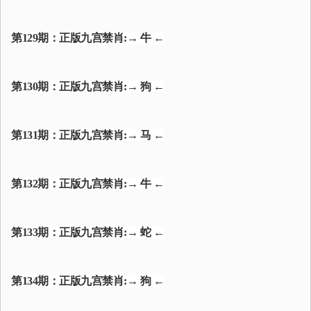
第129期：正版九宫禁肖:→ 牛 ←
第130期：正版九宫禁肖:→ 狗 ←
第131期：正版九宫禁肖:→ 马 ←
第132期：正版九宫禁肖:→ 牛 ←
第133期：正版九宫禁肖:→ 蛇 ←
第134期：正版九宫禁肖:→ 狗 ←