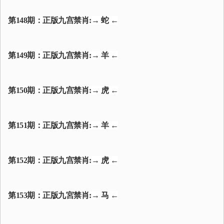
第148期：正版九宫禁肖:→ 蛇 ←
第149期：正版九宫禁肖:→ 羊 ←
第150期：正版九宫禁肖:→ 虎 ←
第151期：正版九宫禁肖:→ 羊 ←
第152期：正版九宫禁肖:→ 虎 ←
第153期：正版九宮禁肖:→ 马 ←