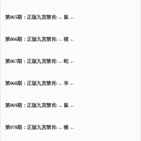
第065期：正版九宫禁肖:→ 鼠 ←
第066期：正版九宫禁肖:→ 猪 ←
第067期：正版九宮禁肖:→ 蛇 ←
第068期：正版九宫禁肖:→ 羊 ←
第069期：正版九宮禁肖:→ 鼠 ←
第070期：正版九宫禁肖:→ 猴 ←