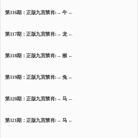
第116期：正版九宫禁肖:→ 牛 ←
第117期：正版九宮禁肖:→ 龙 ←
第118期：正版九宮禁肖:→ 猴 ←
第119期：正版九宮禁肖:→ 兔 ←
第120期：正版九宮禁肖:→ 马 ←
第121期：正版九宫禁肖:→ 马 ←