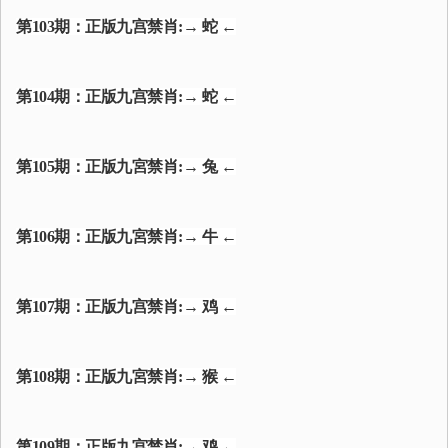
第103期：正版九宫禁肖:→ 蛇 ←
第104期：正版九宫禁肖:→ 蛇 ←
第105期：正版九宮禁肖:→ 兔 ←
第106期：正版九宮禁肖:→ 牛 ←
第107期：正版九宫禁肖:→ 鸡 ←
第108期：正版九宮禁肖:→ 猴 ←
第109期：正版九宫禁肖:→ 鸡 ←