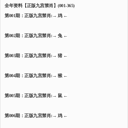
全年资料【正版九宫禁肖】(001-365)
第001期：正版九宫禁肖:→ 鸡 ←
第002期：正版九宮禁肖:→ 兔 ←
第003期：正版九宫禁肖:→ 猪 ←
第004期：正版九宫禁肖:→ 猴 ←
第005期：正版九宮禁肖:→ 鼠 ←
第006期：正版九宮禁肖:→ 鸡 ←