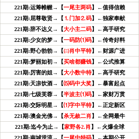
221期:运筹帷幄→【
一尾主两码
】←值得信赖
221期:屈尊敬贤→【
⒈门加⒉码
】←独家奉献
221期:辞不达义→【
大小主二码
】←高手研究
221期:少女的梦→【
一码防⑴码
】←传奇好料
221期:野心勃勃→【
㈡肖中平特
】←财源广进
221期:梦丽如初→【
买啥都赚钱
】←公式推算
221期:厉害的姐→【
大小数中特
】←高手研究
221期:天凉饮酒→【
⑸码中大奖
】←暴富起点
221期:七级芙蓉→【
半波主⑴码
】←家财万贯
221期:交际明星→【
⑴字中平特
】←正定新区
221期:澳金光佛→【
杀无赦二肖
】←全网最牛
221期:迄今为止→【
家野各2.肖
】←火爆全球
221期:南城逆流→【
一尾中特码
】←本期公开