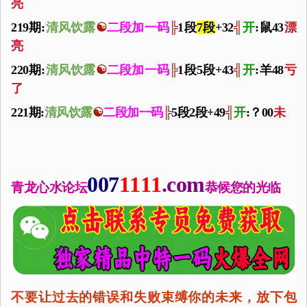
亮
219期:
清风饮露
☯
二段加一码
╠
1段
7段
+32
╣
开
:鼠43
漂
亮
220期:
清风饮露
☯
二段加一码
╠
1段5段+43
╣
开
:羊48
亏
了
221期:
清风饮露
☯
二段加一码
╠
5段2段+49
╣
开
:？00
未
007
1111
.com
青龙心水论坛
恭候您的光临
不要让过去的错误和失败束缚你的未来，放下包