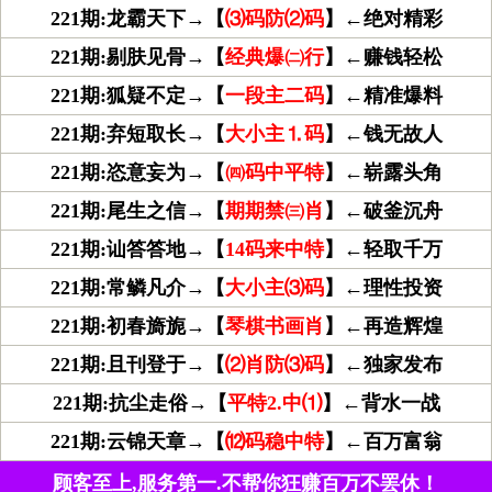
221期:龙霸天下→【
⑶码防⑵码
】←绝对精彩
221期:剔肤见骨→【
经典爆㈡行
】←赚钱轻松
221期:狐疑不定→【
一段主二码
】←精准爆料
221期:弃短取长→【
大小主⒈码
】←钱无故人
221期:恣意妄为→【
㈣码中平特
】←崭露头角
221期:尾生之信→【
期期禁㈢肖
】←破釜沉舟
221期:讪答答地→【
14码来中特
】←轻取千万
221期:常鳞凡介→【
大小主⑶码
】←理性投资
221期:初春旖旎→【
琴棋书画肖
】←再造辉煌
221期:且刊登于→【
⑵肖防⑶码
】←独家发布
221期:抗尘走俗→【
平特2.中⑴
】←背水一战
221期:云锦天章→【
⑿码稳中特
】←百万富翁
顾客至上,服务第一.不帮你狂赚百万不罢休！