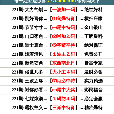
每一处都是惊喜
7770004.com
带你闯天下
221期:大力气剂→【
一波加一码
】←绝世好料
221期:刚好喜你→【
⑴句爆特肖
】←横扫庄家
221期:节节寸寸→【
㈠尾中特码
】←金山银山
221期:山归雾色→【
⑵肖加⒉码
】←王牌爆料
221期:道士算命→【
⑤字猜平特
】←绝对保证
221期:浅若清风→【
１波主⒉码
】←免费公开
221期:愀然变色→【
东西南北肖
】←暴富专家
221期:俗世几多→【
大小主４码
】←发财必备
221期:三败之辱→【
⑺肖必中特
】←实力精选
221期:衬你好看→【
㈠尾中大奖
】←彩民福音
221期:七婇炫躌→【
⒈码防⒋码
】←必定会赢
221期:霸权主义→【
三肖中特肖
】←精准爆特