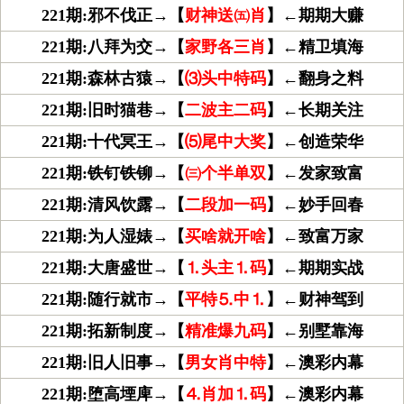
221期:邪不伐正→【
财神送㈤肖
】←期期大赚
221期:八拜为交→【
家野各三肖
】←精卫填海
221期:森林古猿→【
⑶头中特码
】←翻身之料
221期:旧时猫巷→【
二波主二码
】←长期关注
221期:十代冥王→【
⑸尾中大奖
】←创造荣华
221期:铁钉铁铆→【
㈢个半单双
】←发家致富
221期:清风饮露→【
二段加一码
】←妙手回春
221期:为人湿婊→【
买啥就开啥
】←致富万家
221期:大唐盛世→【
⒈头主⒈码
】←期期实战
221期:随行就市→【
平特⒌中⒈
】←财神驾到
221期:拓新制度→【
精准爆九码
】←别墅靠海
221期:旧人旧事→【
男女肖中特
】←澳彩内幕
221期:堕高堙庳→【
⒋肖加⒈码
】←澳彩内幕