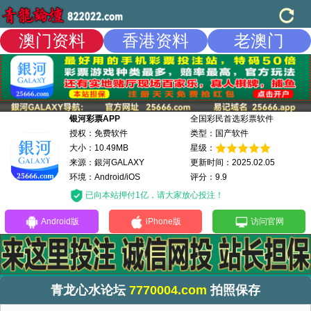
澳门资料
香港资料
老澳门
银河彩票APP
全国彩民首选彩票软件
授权：免费软件
类型：国产软件
大小：10.49MB
星级：
来源：銀河GALAXY
更新时间：2025.02.05
环境：Android/iOS
评分：9.9
已向本站押付1亿，请大家放心投注！
Android版
iPhone版
访问官网
青龙心水论坛
7770004.com
拍照保存