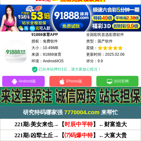
91888体育APP
全国彩民首选彩票软件
授权：免费软件
类型：国产软件
大小：10.49MB
星级：
来源：91888体育
更新时间：2025.02.06
环境：Android/iOS
评分：9.9
已向本站押付1亿，请大家放心投注！
Android版
iPhone版
访问官网
研究特码哪家强
7770004.com
来帮忙
221期:美女来也→【
时辰中平特
】←财富造大
221期:凶犂土丘→【
⑺码爆中特
】←大富大贵