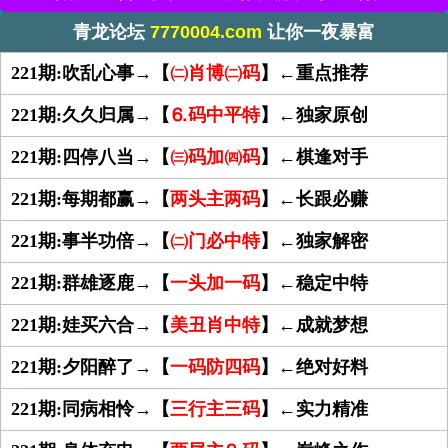
青龙论坛
7770004.com
让你一夜暴富
221期:吹乱心事→【
㈡肖博㈡码
】←重点推荐
221期:久久归属→【
⒍码中平特
】←独家原创
221期:四停八当→【
㈢码加㈣码
】←棋逢对手
221期:每期都赢→【
两头主两码
】←长跟必赚
221期:事半功倍→【
㈡门必中特
】←独家解密
221期:群雄逐鹿→【
一头加一码
】←稳定中特
221期:娃买六合→【
美丑肖中特
】←成就梦想
221期:夕阳醉了→【
一码防四码
】←绝对好料
221期:同病相怜→【
三行主三码
】←实力精准