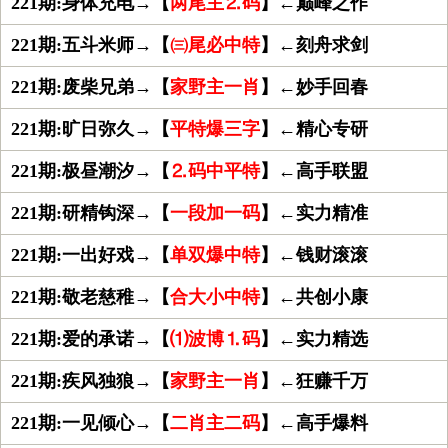
221期:身体充电→【
两尾主⒉码
】←巅峰之作
221期:五斗米师→【
㈢尾必中特
】←刻舟求剑
221期:废柴兄弟→【
家野主一肖
】←妙手回春
221期:旷日弥久→【
平特爆三字
】←精心专研
221期:极昼潮汐→【
⒉码中平特
】←高手联盟
221期:研精钩深→【
一段加一码
】←实力精准
221期:一出好戏→【
单双爆中特
】←钱财滚滚
221期:敬老慈稚→【
合大小中特
】←共创小康
221期:爱的承诺→【
⑴波博⒈码
】←实力精选
221期:疾风独狼→【
家野主一肖
】←狂赚千万
221期:一见倾心→【
二肖主二码
】←高手爆料