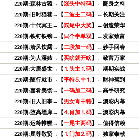
220期:森林古猿→【
⑶头中特码
】←翻身之料
220期:旧时猫巷→【
二波主二码
】←长期关注
220期:十代冥王→【
⑸尾中大奖
】←创造荣华
220期:铁钉铁铆→【
㈢个半单双
】←发家致富
220期:清风饮露→【
二段加一码
】←妙手回春
220期:为人湿婊→【
买啥就开啥
】←致富万家
220期:大唐盛世→【
⒈头主⒈码
】←期期实战
220期:随行就市→【
平特⒌中⒈
】←财神驾到
220期:嘉肴美馔→【
一码加二码
】←高手研究
220期:旧人旧事→【
男女肖中特
】←澳彩内幕
220期:堕高堙庳→【
⒋肖加⒈码
】←澳彩内幕
220期:运筹帷幄→【
一尾主两码
】←值得信赖
220期:屈尊敬贤→【
⒈门加⒉码
】←独家奉献