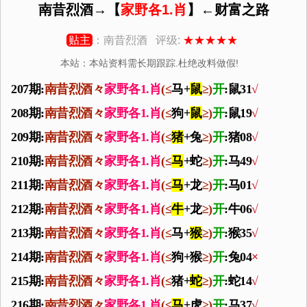
南昔烈酒→【
家野各1.肖
】←财富之路
贴主
：南昔烈酒 评级:
★★★★★
本站：本站资料需长期跟踪.杜绝改料做假!
207期:
南昔烈酒
々
家野各1.肖
(≤
马+
鼠
≥)
开
:鼠31
√
208期:
南昔烈酒
々
家野各1.肖
(≤
狗+
鼠
≥)
开
:鼠19
√
209期:
南昔烈酒
々
家野各1.肖
(≤
猪
+兔
≥)
开
:猪08
√
210期:
南昔烈酒
々
家野各1.肖
(≤
马
+蛇
≥)
开
:马49
√
211期:
南昔烈酒
々
家野各1.肖
(≤
马
+龙
≥)
开
:马01
√
212期:
南昔烈酒
々
家野各1.肖
(≤
牛
+龙
≥)
开
:牛06
√
213期:
南昔烈酒
々
家野各1.肖
(≤
马+
猴
≥)
开
:猴35
√
214期:
南昔烈酒
々
家野各1.肖
(≤
狗+猴
≥)
开
:兔04
×
215期:
南昔烈酒
々
家野各1.肖
(≤
猪+
蛇
≥)
开
:蛇14
√
216期:
南昔烈酒
々
家野各1.肖
(≤
马
+虎
≥)
开
:马37
√