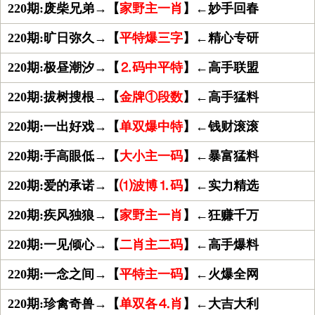
220期:废柴兄弟→【
家野主一肖
】←妙手回春
220期:旷日弥久→【
平特爆三字
】←精心专研
220期:极昼潮汐→【
⒉码中平特
】←高手联盟
220期:拔树搜根→【
金牌①段数
】←高手猛料
220期:一出好戏→【
单双爆中特
】←钱财滚滚
220期:手高眼低→【
大小主一码
】←暴富猛料
220期:爱的承诺→【
⑴波博⒈码
】←实力精选
220期:疾风独狼→【
家野主一肖
】←狂赚千万
220期:一见倾心→【
二肖主二码
】←高手爆料
220期:一念之间→【
平特主一码
】←火爆全网
220期:珍禽奇兽→【
单双各⒋肖
】←大吉大利