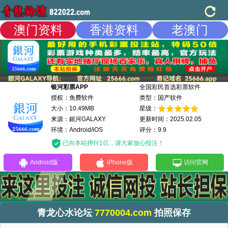
澳门资料
香港资料
老澳门
银河彩票APP
全国彩民首选彩票软件
授权：免费软件
类型：国产软件
大小：10.49MB
星级：
来源：銀河GALAXY
更新时间：2025.02.05
环境：Android/iOS
评分：9.9
已向本站押付1亿，请大家放心投注！
Android版
iPhone版
访问官网
青龙心水论坛
7770004.com
拍照保存