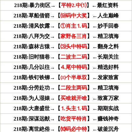
218期:暴力街区→【
平特2.中⑴
】←最红资料
218期:草船借箭→【
⑼码中大奖
】←人生巅峰
218期:清风饮露→【
①肖主⒈码
】←妙手回春
218期:八拜为交→【
家野各三肖
】←精卫填海
218期:森林古猿→【
⑶头中特码
】←翻身之料
218期:旧时猫巷→【
二波主二码
】←长期关注
218期:几分以往→【
⒋尾中特码
】←精选好料
218期:铁钉铁铆→【
㈢个半单双
】←发家致富
218期:分劳赴功→【
二段主两码
】←精卫填海
218期:为人湿婊→【
买啥就开啥
】←致富万家
218期:大唐盛世→【
⒈头主⒈码
】←期期实战
218期:深谋远猷→【
吃货平特肖
】←赚钱神奇
218期:离世絶俗→【
⑽码必中特
】←破釜沉舟