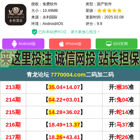
授权：免费软件
类型：国产软件
大小：10.49MB
星级：
来源：永利国际
更新时间：2025.02.08
环境：Android/iOS
评分：9.9
已向本站押付1亿，请大家放心投注！
Android版
iPhone版
访问官网
青龙论坛
7770004.com
二码加二码
213期
【
35
.04+14.07
】
开:
猴35
准
214期
【
04
.22+03.01
】
开:
兔04
准
215期
【
14
.28+36.02
】
开:
蛇14
准
216期
【
18.49+13.
37
】
开:
马37
准
217期
【
18.
26
+43.41
】
开:
蛇26
准