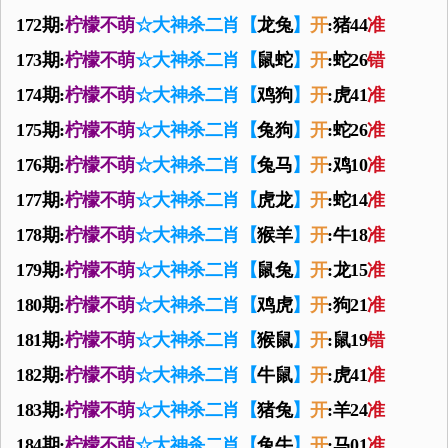
172期:
柠檬不萌
☆
大神杀二肖
【
龙兔
】
开
:猪44
准
173期:
柠檬不萌
☆
大神杀二肖
【
鼠蛇
】
开
:蛇26
错
174期:
柠檬不萌
☆
大神杀二肖
【
鸡狗
】
开
:虎41
准
175期:
柠檬不萌
☆
大神杀二肖
【
兔狗
】
开
:蛇26
准
176期:
柠檬不萌
☆
大神杀二肖
【
兔马
】
开
:鸡10
准
177期:
柠檬不萌
☆
大神杀二肖
【
虎龙
】
开
:蛇14
准
178期:
柠檬不萌
☆
大神杀二肖
【
猴羊
】
开
:牛18
准
179期:
柠檬不萌
☆
大神杀二肖
【
鼠兔
】
开
:龙15
准
180期:
柠檬不萌
☆
大神杀二肖
【
鸡虎
】
开
:狗21
准
181期:
柠檬不萌
☆
大神杀二肖
【
猴鼠
】
开
:鼠19
错
182期:
柠檬不萌
☆
大神杀二肖
【
牛鼠
】
开
:虎41
准
183期:
柠檬不萌
☆
大神杀二肖
【
猪兔
】
开
:羊24
准
184期:
柠檬不萌
☆
大神杀二肖
【
兔牛
】
开
:马01
准