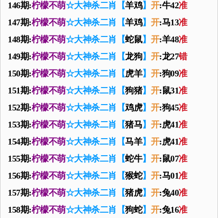
146期:
柠檬不萌
☆
大神杀二肖
【
羊鸡
】
开
:牛42
准
147期:
柠檬不萌
☆
大神杀二肖
【
羊鸡
】
开
:马13
准
148期:
柠檬不萌
☆
大神杀二肖
【
蛇鼠
】
开
:羊48
准
149期:
柠檬不萌
☆
大神杀二肖
【
龙狗
】
开
:龙27
错
150期:
柠檬不萌
☆
大神杀二肖
【
虎羊
】
开
:狗09
准
151期:
柠檬不萌
☆
大神杀二肖
【
狗猪
】
开
:鼠31
准
152期:
柠檬不萌
☆
大神杀二肖
【
鸡虎
】
开
:狗45
准
153期:
柠檬不萌
☆
大神杀二肖
【
猪马
】
开
:虎41
准
154期:
柠檬不萌
☆
大神杀二肖
【
马羊
】
开
:虎41
准
155期:
柠檬不萌
☆
大神杀二肖
【
蛇牛
】
开
:鼠07
准
156期:
柠檬不萌
☆
大神杀二肖
【
猴蛇
】
开
:马01
准
157期:
柠檬不萌
☆
大神杀二肖
【
猪虎
】
开
:兔40
准
158期:
柠檬不萌
☆
大神杀二肖
【
狗蛇
】
开
:兔16
准