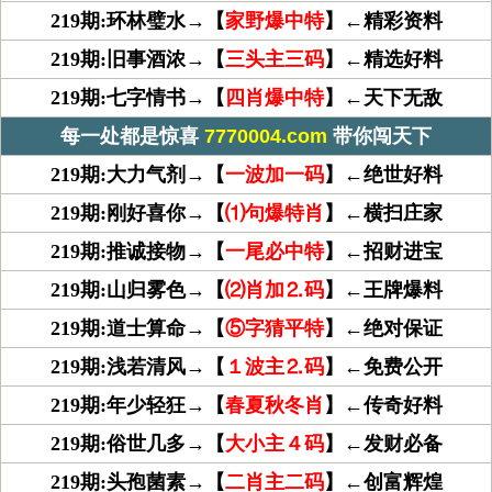
219期:环林璧水→【
家野爆中特
】←精彩资料
219期:旧事酒浓→【
三头主三码
】←精选好料
219期:七字情书→【
四肖爆中特
】←天下无敌
每一处都是惊喜
7770004.com
带你闯天下
219期:大力气剂→【
一波加一码
】←绝世好料
219期:刚好喜你→【
⑴句爆特肖
】←横扫庄家
219期:推诚接物→【
一尾必中特
】←招财进宝
219期:山归雾色→【
⑵肖加⒉码
】←王牌爆料
219期:道士算命→【
⑤字猜平特
】←绝对保证
219期:浅若清风→【
１波主⒉码
】←免费公开
219期:年少轻狂→【
春夏秋冬肖
】←传奇好料
219期:俗世几多→【
大小主４码
】←发财必备
219期:头孢菌素→【
二肖主二码
】←创富辉煌