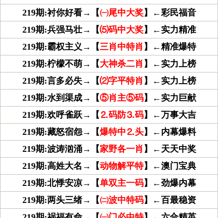
219期:衬你好看→【
㈠尾中大奖
】←彩民福音
219期:兵强马壮→【
⑸码中大奖
】←实力精准
219期:霸权主义→【
三肖中特肖
】←精准爆特
219期:柠檬不萌→【
大神杀二肖
】←实力上榜
219期:言多必失→【
⑵字平特肖
】←实力上榜
219期:水到渠成→【
⑤肖主⑤码
】←实力巨献
219期:欢呼雀跃→【
⒉码防⒊码
】←万事大吉
219期:藏怒宿怨→【
爆特中⒉头
】←内幕爆料
219期:波涛汹涌→【
家野各一肖
】←天天中奖
219期:高姓大名→【
动物解平特
】←澳门宝典
219期:北悸安凉→【
单双主一码
】←劲爆内幕
219期:两头三绪→【
㈡波中特码
】←百最稳资
219期:祸福有命→【
㈠门必中特
】←六合精英