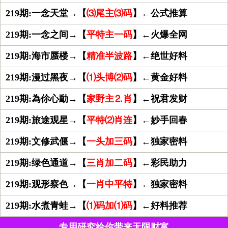
219期:一念天堂→【
⑶尾主⑶码
】←公式推算
219期:一念之间→【
平特主一码
】←火爆全网
219期:海市蜃楼→【
精准半波路
】←绝世好料
219期:漫过黑夜→【
⑴头博⑵码
】←黄金好料
219期:為伱心動→【
家野主⒉肖
】←祝君发财
219期:旅途观星→【
平特⑵肖连
】←妙手回春
219期:文修武偃→【
一头加三码
】←独家密料
219期:绿色通道→【
三肖加二码
】←彩民助力
219期:观形察色→【
一肖中平特
】←独家密料
219期:水煮青蛙→【
⑴码加⑴码
】←好料推荐
专用研究给你带来无限财富