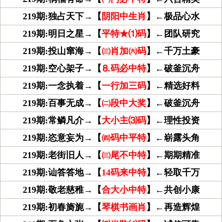
219期:独占天下→【
阴阳中生肖
】←极品心水
219期:明日之星→【
平特★⑴码
】←团队研究
219期:投山窜海→【
㈢肖加㈥码
】←千万土豪
219期:空心架子→【
⒏码必中特
】←破釜沉舟
219期:一念执着→【
一行加三码
】←精选好料
219期:百事无成→【
㈡段中大奖
】←破釜沉舟
219期:常鳞凡介→【
大小主⑶码
】←理性投资
219期:恣意妄为→【
㈣码中平特
】←崭露头角
219期:老街旧人→【
㈢尾不中特
】←期期精准
219期:讪答答地→【
14码来中特
】←轻取千万
219期:敬老慈稚→【
合大小中特
】←共创小康
219期:初春旖旎→【
琴棋书画肖
】←再造辉煌