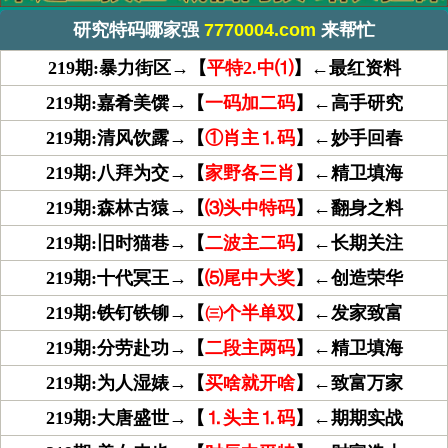
研究特码哪家强
7770004.com
来帮忙
219期:暴力街区→【
平特2.中⑴
】←最红资料
219期:嘉肴美馔→【
一码加二码
】←高手研究
219期:清风饮露→【
①肖主⒈码
】←妙手回春
219期:八拜为交→【
家野各三肖
】←精卫填海
219期:森林古猿→【
⑶头中特码
】←翻身之料
219期:旧时猫巷→【
二波主二码
】←长期关注
219期:十代冥王→【
⑸尾中大奖
】←创造荣华
219期:铁钉铁铆→【
㈢个半单双
】←发家致富
219期:分劳赴功→【
二段主两码
】←精卫填海
219期:为人湿婊→【
买啥就开啥
】←致富万家
219期:大唐盛世→【
⒈头主⒈码
】←期期实战