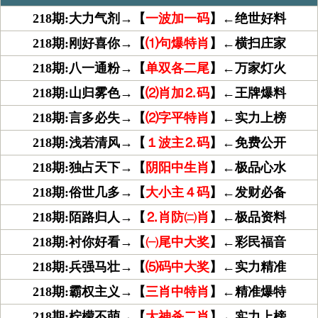
218期:大力气剂→【
一波加一码
】←绝世好料
218期:刚好喜你→【
⑴句爆特肖
】←横扫庄家
218期:八一通粉→【
单双各二尾
】←万家灯火
218期:山归雾色→【
⑵肖加⒉码
】←王牌爆料
218期:言多必失→【
⑵字平特肖
】←实力上榜
218期:浅若清风→【
１波主⒉码
】←免费公开
218期:独占天下→【
阴阳中生肖
】←极品心水
218期:俗世几多→【
大小主４码
】←发财必备
218期:陌路归人→【
⒉肖防㈡肖
】←极品资料
218期:衬你好看→【
㈠尾中大奖
】←彩民福音
218期:兵强马壮→【
⑸码中大奖
】←实力精准
218期:霸权主义→【
三肖中特肖
】←精准爆特
218期:柠檬不萌→【
大神杀二肖
】←实力上榜