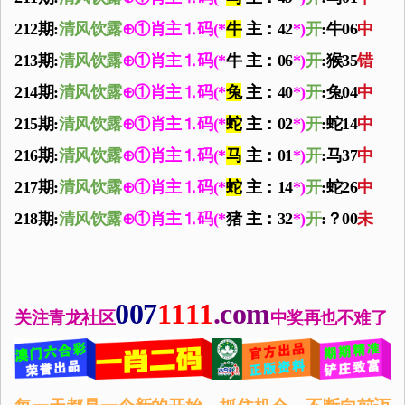
212期:
清风饮露
⊕
①肖主⒈码
(*
牛
主：42
*)
开
:牛06
中
213期:
清风饮露
⊕
①肖主⒈码
(*
牛 主：06
*)
开
:猴35
错
214期:
清风饮露
⊕
①肖主⒈码
(*
兔
主：40
*)
开
:兔04
中
215期:
清风饮露
⊕
①肖主⒈码
(*
蛇
主：02
*)
开
:蛇14
中
216期:
清风饮露
⊕
①肖主⒈码
(*
马
主：01
*)
开
:马37
中
217期:
清风饮露
⊕
①肖主⒈码
(*
蛇
主：14
*)
开
:蛇26
中
218期:
清风饮露
⊕
①肖主⒈码
(*
猪 主：32
*)
开
:？00
未
007
1111
.com
关注青龙社区
中奖再也不难了