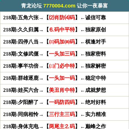
青龙论坛
7770004.com
让你一夜暴富
218期:五角六张→【
⑵肖防⑷码
】←诚信可靠
218期:久久归属→【
⒍码中平特
】←独家原创
218期:四停八当→【
㈢码加㈣码
】←棋逢对手
218期:文修武偃→【
一头加三码
】←独家密料
218期:事半功倍→【
㈡门必中特
】←独家解密
218期:群雄逐鹿→【
一头加一码
】←稳定中特
218期:娃买六合→【
美丑肖中特
】←成就梦想
218期:夕阳醉了→【
一码防四码
】←绝对好料
218期:同病相怜→【
三行主三码
】←实力精准
218期:身体充电→【
两尾主⒉码
】←巅峰之作