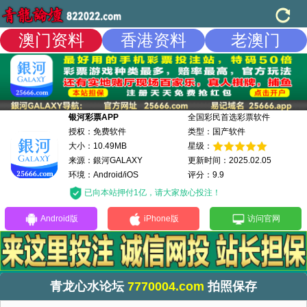
澳门资料
香港资料
老澳门
银河彩票APP
全国彩民首选彩票软件
授权：免费软件
类型：国产软件
大小：10.49MB
星级：
来源：銀河GALAXY
更新时间：2025.02.05
环境：Android/iOS
评分：9.9
已向本站押付1亿，请大家放心投注！
Android版
iPhone版
访问官网
青龙心水论坛
7770004.com
拍照保存