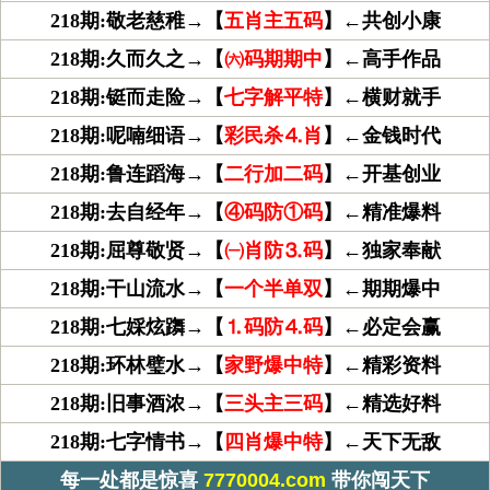
218期:敬老慈稚→【
五肖主五码
】←共创小康
218期:久而久之→【
㈥码期期中
】←高手作品
218期:铤而走险→【
七字解平特
】←横财就手
218期:呢喃细语→【
彩民杀⒋肖
】←金钱时代
218期:鲁连蹈海→【
二行加二码
】←开基创业
218期:去自经年→【
④码防①码
】←精准爆料
218期:屈尊敬贤→【
㈠肖防⒊码
】←独家奉献
218期:干山流水→【
一个半单双
】←期期爆中
218期:七婇炫躌→【
⒈码防⒋码
】←必定会赢
218期:环林璧水→【
家野爆中特
】←精彩资料
218期:旧事酒浓→【
三头主三码
】←精选好料
218期:七字情书→【
四肖爆中特
】←天下无敌
每一处都是惊喜
7770004.com
带你闯天下