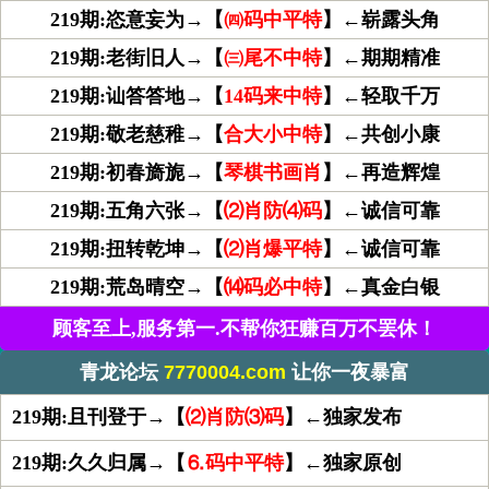
219期:恣意妄为→【
㈣码中平特
】←崭露头角
219期:老街旧人→【
㈢尾不中特
】←期期精准
219期:讪答答地→【
14码来中特
】←轻取千万
219期:敬老慈稚→【
合大小中特
】←共创小康
219期:初春旖旎→【
琴棋书画肖
】←再造辉煌
219期:五角六张→【
⑵肖防⑷码
】←诚信可靠
219期:扭转乾坤→【
⑵肖爆平特
】←诚信可靠
219期:荒岛晴空→【
⒁码必中特
】←真金白银
顾客至上,服务第一.不帮你狂赚百万不罢休！
青龙论坛
7770004.com
让你一夜暴富
219期:且刊登于→【
⑵肖防⑶码
】←独家发布
219期:久久归属→【
⒍码中平特
】←独家原创