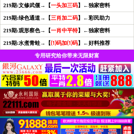
219期:文修武偃→【
一头加三码
】←独家密料
219期:绿色通道→【
三肖加二码
】←彩民助力
219期:观形察色→【
一肖中平特
】←独家密料
219期:水煮青蛙→【
⑴码加⑴码
】←好料推荐
专用研究给你带来无限财富