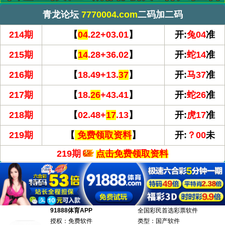
青龙论坛
7770004.com
二码加二码
214期
【
04
.22+03.01
】
开:
兔04
准
215期
【
14
.28+36.02
】
开:
蛇14
准
216期
【
18.49+13.
37
】
开:
马37
准
217期
【
18.
26
+43.41
】
开:
蛇26
准
218期
【
02.48+
17
.13
】
开:
虎17
准
219期
【
免费领取资料
】
开:
？00
未
219期
点击免费领取资料
91888体育APP
全国彩民首选彩票软件
授权：免费软件
类型：国产软件