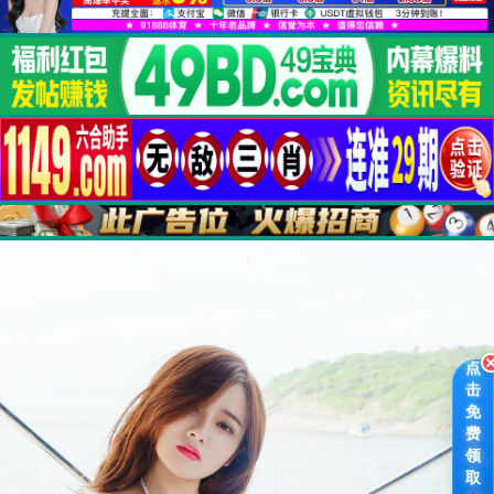
点
击
免
费
领
取