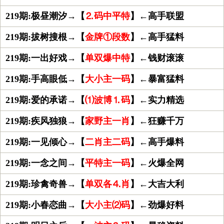
219期:极昼潮汐→【
⒉码中平特
】←高手联盟
219期:拔树搜根→【
金牌①段数
】←高手猛料
219期:一出好戏→【
单双爆中特
】←钱财滚滚
219期:手高眼低→【
大小主一码
】←暴富猛料
219期:爱的承诺→【
⑴波博⒈码
】←实力精选
219期:疾风独狼→【
家野主一肖
】←狂赚千万
219期:一见倾心→【
二肖主二码
】←高手爆料
219期:一念之间→【
平特主一码
】←火爆全网
219期:珍禽奇兽→【
单双各⒋肖
】←大吉大利
219期:小春恋曲→【
大小主⑵码
】←劲爆好料