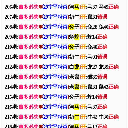
206期:
言多必失
✾
⑵字平特肖
[
河
马
]
开
:马37 马49
正确
207期:
言多必失
✾
⑵字平特肖
[
奶牛
]
开
:鼠31
错误
208期:
言多必失
✾
⑵字平特肖
[
兔
子
]
开
:兔28 兔40
正确
209期:
言多必失
✾
⑵字平特肖
[
蟒
蛇
]
开
:蛇14
正确
210期:
言多必失
✾
⑵字平特肖
[
兔
子
]
开
:兔40
正确
211期:
言多必失
✾
⑵字平特肖
[
奶牛
]
开
:马01
错误
212期:
言多必失
✾
⑵字平特肖
[
白
龙
]
开
:龙27 龙39
正确
213期:
言多必失
✾
⑵字平特肖
[
老鼠
]
开
:猴35
错误
214期:
言多必失
✾
⑵字平特肖
[
老
鼠
]
开
:鼠31 鼠43
正确
215期:
言多必失
✾
⑵字平特肖
[
兔子
]
开
:蛇14
错误
216期:
言多必失
✾
⑵字平特肖
[
河
马
]
开
:马37
正确
217期:
言多必失
✾
⑵字平特肖
[
奶
牛
]
开
:牛42 牛30
正确
218期:
言多必失
✾
⑵字平特肖
[
河
马
]
开
:马13
正确