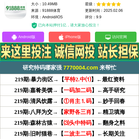
大小：10.49MB
星级：
来源：91888体育
更新时间：2025.02.06
环境：Android/iOS
评分：9.9
已向本站押付1亿，请大家放心投注！
Android版
iPhone版
访问官网
研究特码哪家强
7770004.com
来帮忙
219期:暴力街区→【
平特2.中⑴
】←最红资料
219期:嘉肴美馔→【
一码加二码
】←高手研究
219期:清风饮露→【
①肖主⒈码
】←妙手回春
219期:八拜为交→【
家野各三肖
】←精卫填海
219期:森林古猿→【
⑶头中特码
】←翻身之料
219期:旧时猫巷→【
二波主二码
】←长期关注