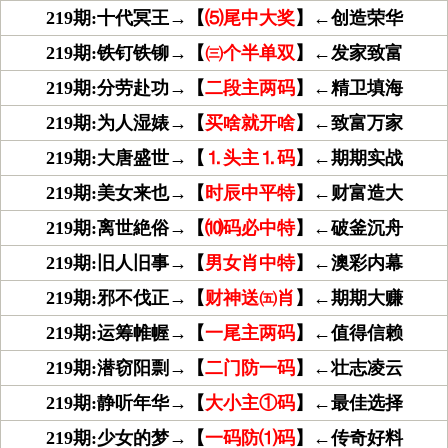
219期:十代冥王→【
⑸尾中大奖
】←创造荣华
219期:铁钉铁铆→【
㈢个半单双
】←发家致富
219期:分劳赴功→【
二段主两码
】←精卫填海
219期:为人湿婊→【
买啥就开啥
】←致富万家
219期:大唐盛世→【
⒈头主⒈码
】←期期实战
219期:美女来也→【
时辰中平特
】←财富造大
219期:离世絶俗→【
⑽码必中特
】←破釜沉舟
219期:旧人旧事→【
男女肖中特
】←澳彩内幕
219期:邪不伐正→【
财神送㈤肖
】←期期大赚
219期:运筹帷幄→【
一尾主两码
】←值得信赖
219期:潜窃阳剽→【
二门防一码
】←壮志凌云
219期:静听年华→【
大小主①码
】←最佳选择
219期:少女的梦→【
一码防⑴码
】←传奇好料