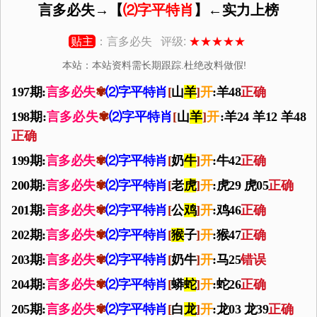
言多必失→【
⑵字平特肖
】←实力上榜
贴主
：言多必失 评级:
★★★★★
本站：本站资料需长期跟踪.杜绝改料做假!
197期:
言多必失
✾
⑵字平特肖
[
山
羊
]
开
:羊48
正确
198期:
言多必失
✾
⑵字平特肖
[
山
羊
]
开
:羊24 羊12 羊48
正确
199期:
言多必失
✾
⑵字平特肖
[
奶
牛
]
开
:牛42
正确
200期:
言多必失
✾
⑵字平特肖
[
老
虎
]
开
:虎29 虎05
正确
201期:
言多必失
✾
⑵字平特肖
[
公
鸡
]
开
:鸡46
正确
202期:
言多必失
✾
⑵字平特肖
[
猴
子
]
开
:猴47
正确
203期:
言多必失
✾
⑵字平特肖
[
奶牛
]
开
:马25
错误
204期:
言多必失
✾
⑵字平特肖
[
蟒
蛇
]
开
:蛇26
正确
205期:
言多必失
✾
⑵字平特肖
[
白
龙
]
开
:龙03 龙39
正确