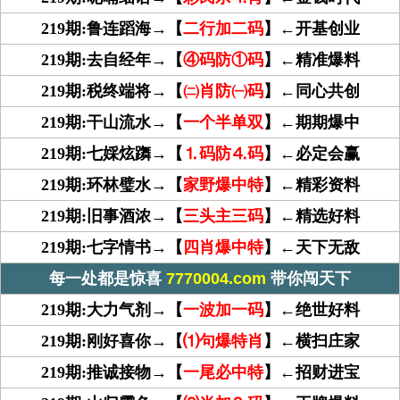
219期:鲁连蹈海→【
二行加二码
】←开基创业
219期:去自经年→【
④码防①码
】←精准爆料
219期:税终端将→【
㈡肖防㈠码
】←同心共创
219期:干山流水→【
一个半单双
】←期期爆中
219期:七婇炫躌→【
⒈码防⒋码
】←必定会赢
219期:环林璧水→【
家野爆中特
】←精彩资料
219期:旧事酒浓→【
三头主三码
】←精选好料
219期:七字情书→【
四肖爆中特
】←天下无敌
每一处都是惊喜
7770004.com
带你闯天下
219期:大力气剂→【
一波加一码
】←绝世好料
219期:刚好喜你→【
⑴句爆特肖
】←横扫庄家
219期:推诚接物→【
一尾必中特
】←招财进宝