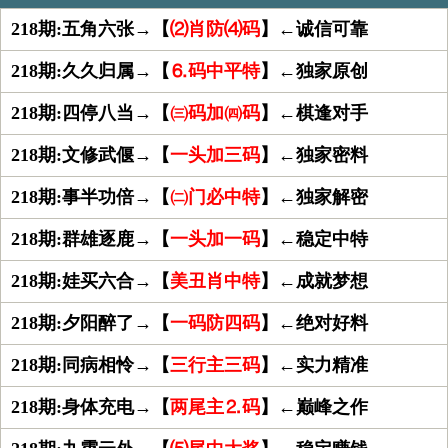
218期:五角六张→【
⑵肖防⑷码
】←诚信可靠
218期:久久归属→【
⒍码中平特
】←独家原创
218期:四停八当→【
㈢码加㈣码
】←棋逢对手
218期:文修武偃→【
一头加三码
】←独家密料
218期:事半功倍→【
㈡门必中特
】←独家解密
218期:群雄逐鹿→【
一头加一码
】←稳定中特
218期:娃买六合→【
美丑肖中特
】←成就梦想
218期:夕阳醉了→【
一码防四码
】←绝对好料
218期:同病相怜→【
三行主三码
】←实力精准
218期:身体充电→【
两尾主⒉码
】←巅峰之作