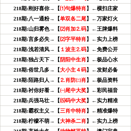
218期:刚好喜你→【
⑴句爆特肖
】←横扫庄家
218期:八一通粉→【
单双各二尾
】←万家灯火
218期:山归雾色→【
⑵肖加⒉码
】←王牌爆料
218期:言多必失→【
⑵字平特肖
】←实力上榜
218期:浅若清风→【
１波主⒉码
】←免费公开
218期:独占天下→【
阴阳中生肖
】←极品心水
218期:俗世几多→【
大小主４码
】←发财必备
218期:陌路归人→【
⒉肖防㈡肖
】←极品资料
218期:衬你好看→【
㈠尾中大奖
】←彩民福音
218期:兵强马壮→【
⑸码中大奖
】←实力精准
218期:霸权主义→【
三肖中特肖
】←精准爆特
218期:柠檬不萌→【
大神杀二肖
】←实力上榜