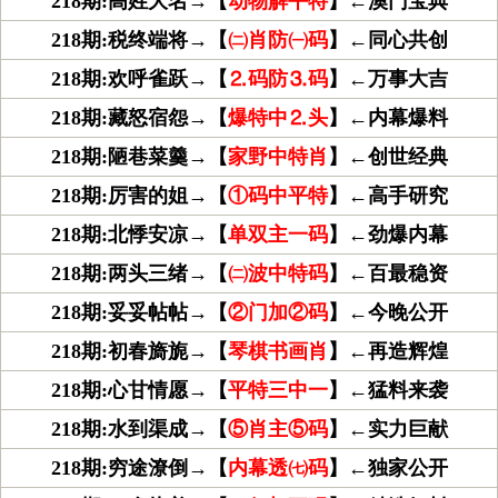
218期:高姓大名→【
动物解平特
】←澳门宝典
218期:税终端将→【
㈡肖防㈠码
】←同心共创
218期:欢呼雀跃→【
⒉码防⒊码
】←万事大吉
218期:藏怒宿怨→【
爆特中⒉头
】←内幕爆料
218期:陋巷菜羹→【
家野中特肖
】←创世经典
218期:厉害的姐→【
①码中平特
】←高手研究
218期:北悸安凉→【
单双主一码
】←劲爆内幕
218期:两头三绪→【
㈡波中特码
】←百最稳资
218期:妥妥帖帖→【
②门加②码
】←今晚公开
218期:初春旖旎→【
琴棋书画肖
】←再造辉煌
218期:心甘情愿→【
平特三中一
】←猛料来袭
218期:水到渠成→【
⑤肖主⑤码
】←实力巨献
218期:穷途潦倒→【
内幕透㈦码
】←独家公开