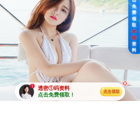
击
免
费
领
取
本
期
资
料
×
透密①码资料
点击免费领取！