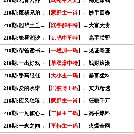
218期:九霄云外→【
⑸尾中大奖
】←稳定赚钱
218期:废柴兄弟→【
家野主一肖
】←妙手回春
218期:凶犂土丘→【
⑶字解平特
】←大富大贵
218期:极昼潮汐→【
⒉码中平特
】←高手联盟
218期:帮爸读书→【
一段加一码
】←见证奇迹
218期:一出好戏→【
单双爆中特
】←钱财滚滚
218期:手高眼低→【
大小主一码
】←暴富猛料
218期:爱的承诺→【
⑴波博⒈码
】←实力精选
218期:疾风独狼→【
家野主一肖
】←狂赚千万
218期:一见倾心→【
二肖主二码
】←高手爆料
218期:一念之间→【
平特主一码
】←火爆全网