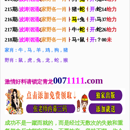
215期:
波涛汹涌
ξ
家野各一肖
ㅏ
猪+
蛇
ㅓ
开
:蛇14
给力
216期:
波涛汹涌
ξ
家野各一肖
ㅏ
马
+兔
ㅓ
开
:马37
给力
217期:
波涛汹涌
ξ
家野各一肖
ㅏ
牛+
蛇
ㅓ
开
:蛇26
给力
218期:
波涛汹涌
ξ
家野各一肖
ㅏ
马+鼠
ㅓ
开
:？00
未
家肖：牛，马，羊，鸡，狗，猪
野肖：鼠，虎，兔，龙，蛇，猴
007
1111
.com
激情好料请锁定青龙
成功不是一蹴而就的，而是经过无数次的失败和重