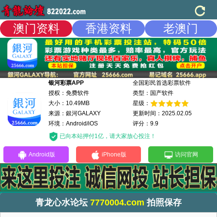
澳门资料
香港资料
老澳门
银河彩票APP
全国彩民首选彩票软件
授权：免费软件
类型：国产软件
大小：10.49MB
星级：
来源：銀河GALAXY
更新时间：2025.02.05
环境：Android/iOS
评分：9.9
已向本站押付1亿，请大家放心投注！
Android版
iPhone版
访问官网
青龙心水论坛
7770004.com
拍照保存