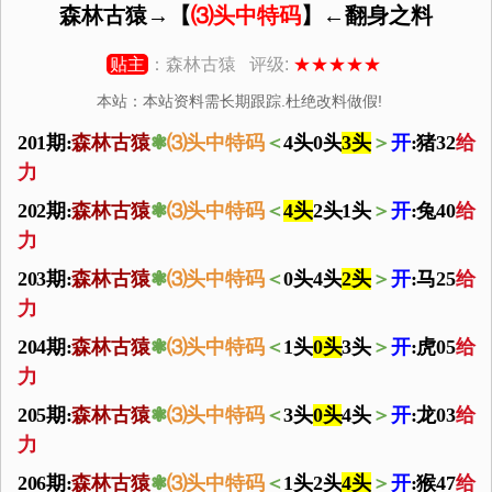
森林古猿→【
⑶头中特码
】←翻身之料
贴主
：森林古猿 评级:
★★★★★
本站：本站资料需长期跟踪.杜绝改料做假!
201期:
森林古猿
❃
⑶头中特码
＜
4头0头
3头
＞
开
:猪32
给
力
202期:
森林古猿
❃
⑶头中特码
＜
4头
2头1头
＞
开
:兔40
给
力
203期:
森林古猿
❃
⑶头中特码
＜
0头4头
2头
＞
开
:马25
给
力
204期:
森林古猿
❃
⑶头中特码
＜
1头
0头
3头
＞
开
:虎05
给
力
205期:
森林古猿
❃
⑶头中特码
＜
3头
0头
4头
＞
开
:龙03
给
力
206期:
森林古猿
❃
⑶头中特码
＜
1头2头
4头
＞
开
:猴47
给