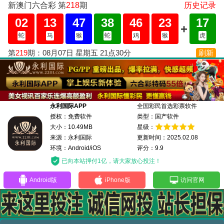
永利国际APP
全国彩民首选彩票软件
授权：免费软件
类型：国产软件
大小：10.49MB
星级：
来源：永利国际
更新时间：2025.02.08
环境：Android/iOS
评分：9.9
已向本站押付1亿，请大家放心投注！
Android版
iPhone版
访问官网