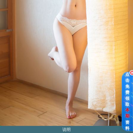
点
击
免
费
领
取
本
期
资
料
说明