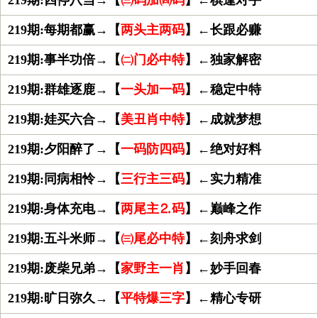
219期:四停八当→【
㈢码加㈣码
】←棋逢对手
219期:每期都赢→【
两头主两码
】←长跟必赚
219期:事半功倍→【
㈡门必中特
】←独家解密
219期:群雄逐鹿→【
一头加一码
】←稳定中特
219期:娃买六合→【
美丑肖中特
】←成就梦想
219期:夕阳醉了→【
一码防四码
】←绝对好料
219期:同病相怜→【
三行主三码
】←实力精准
219期:身体充电→【
两尾主⒉码
】←巅峰之作
219期:五斗米师→【
㈢尾必中特
】←刻舟求剑
219期:废柴兄弟→【
家野主一肖
】←妙手回春
219期:旷日弥久→【
平特爆三字
】←精心专研