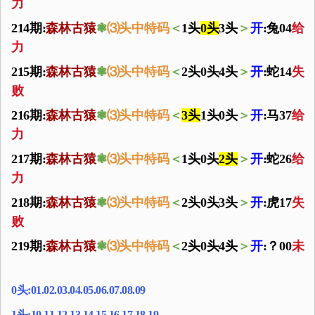
力
214期:
森林古猿
❃
⑶头中特码
＜
1头
0头
3头
＞
开
:兔04
给
力
215期:
森林古猿
❃
⑶头中特码
＜
2头0头4头
＞
开
:蛇14
失
败
216期:
森林古猿
❃
⑶头中特码
＜
3头
1头0头
＞
开
:马37
给
力
217期:
森林古猿
❃
⑶头中特码
＜
1头0头
2头
＞
开
:蛇26
给
力
218期:
森林古猿
❃
⑶头中特码
＜
2头0头3头
＞
开
:虎17
失
败
219期:
森林古猿
❃
⑶头中特码
＜
2头0头4头
＞
开
:？00
未
0头:01.02.03.04.05.06.07.08.09
1头:10.11.12.13.14.15.16.17.18.19