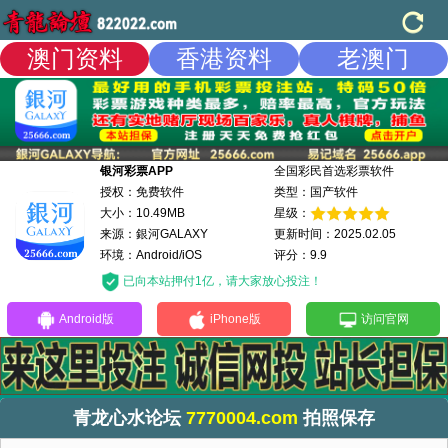
澳门资料
香港资料
老澳门
银河彩票APP
全国彩民首选彩票软件
授权：免费软件
类型：国产软件
大小：10.49MB
星级：
来源：銀河GALAXY
更新时间：2025.02.05
环境：Android/iOS
评分：9.9
已向本站押付1亿，请大家放心投注！
Android版
iPhone版
访问官网
青龙心水论坛
7770004.com
拍照保存