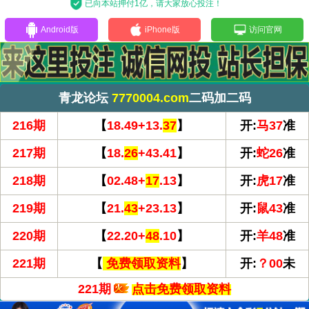
已向本站押付1亿，请大家放心投注！
Android版
iPhone版
访问官网
青龙论坛
7770004.com
二码加二码
216期
【
18.49+13.
37
】
开:
马37
准
217期
【
18.
26
+43.41
】
开:
蛇26
准
218期
【
02.48+
17
.13
】
开:
虎17
准
219期
【
21.
43
+23.13
】
开:
鼠43
准
220期
【
22.20+
48
.10
】
开:
羊48
准
221期
【
免费领取资料
】
开:
？00
未
221期
点击免费领取资料