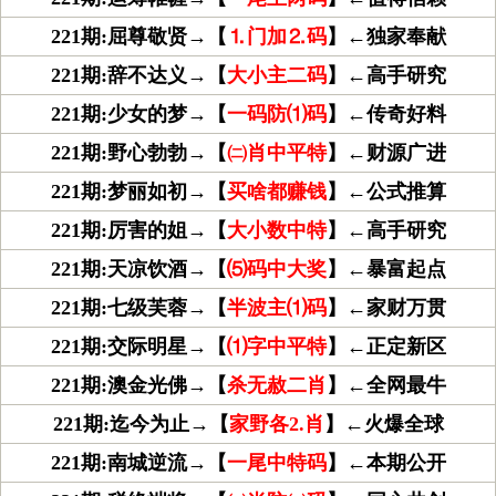
221期:屈尊敬贤→【
⒈门加⒉码
】←独家奉献
221期:辞不达义→【
大小主二码
】←高手研究
221期:少女的梦→【
一码防⑴码
】←传奇好料
221期:野心勃勃→【
㈡肖中平特
】←财源广进
221期:梦丽如初→【
买啥都赚钱
】←公式推算
221期:厉害的姐→【
大小数中特
】←高手研究
221期:天凉饮酒→【
⑸码中大奖
】←暴富起点
221期:七级芙蓉→【
半波主⑴码
】←家财万贯
221期:交际明星→【
⑴字中平特
】←正定新区
221期:澳金光佛→【
杀无赦二肖
】←全网最牛
221期:迄今为止→【
家野各2.肖
】←火爆全球
221期:南城逆流→【
一尾中特码
】←本期公开