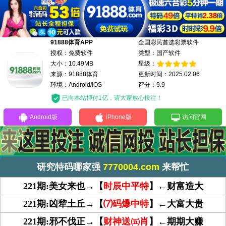
91888体育APP
全国彩民首选彩票软件
授权：免费软件
类型：国产软件
大小：10.49MB
星级：
来源：91888体育
更新时间：2025.02.06
环境：Android/iOS
评分：9.9
已向本站押付1亿，请大家放心投注！
Android版
iPhone版
访问官网
研究特码哪家强
7770004.com
来帮忙
221期:美女来也→【
时辰中平特
】←财富造大
221期:凶犂土丘→【
⑺码爆中特
】←大富大贵
221期:邪不伐正→【
财神送㈤肖
】←期期大赚