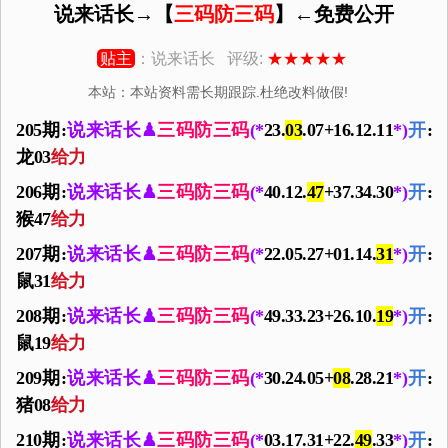
说来话长→【
三码防三码
】←免费公开
贴主
：说来话长 评级:
★★★★★
本站：本站资料需长期跟踪.杜绝改料做假!
205期:
说来话长
♟
三码防三码
(*
23.
03
.07+16.12.11
*)
开
:
龙03
给力
206期:
说来话长
♟
三码防三码
(*
40.12.
47
+37.34.30
*)
开
:
猴47
给力
207期:
说来话长
♟
三码防三码
(*
22.05.27+01.14.
31
*)
开
:
鼠31
给力
208期:
说来话长
♟
三码防三码
(*
49.33.23+26.10.
19
*)
开
:
鼠19
给力
209期:
说来话长
♟
三码防三码
(*
30.24.05+
08
.28.21
*)
开
:
猪08
给力
210期:
说来话长
♟
三码防三码
(*
03.17.31+22.
49
.33
*)
开
: