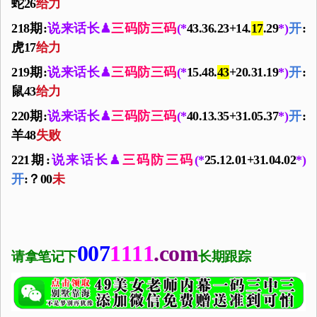
蛇26
给力
218期:
说来话长
♟
三码防三码
(*
43.36.23+14.
17
.29
*)
开
:
虎17
给力
219期:
说来话长
♟
三码防三码
(*
15.48.
43
+20.31.19
*)
开
:
鼠43
给力
220期:
说来话长
♟
三码防三码
(*
40.13.35+31.05.37
*)
开
:
羊48
失败
221期:
说来话长
♟
三码防三码
(*
25.12.01+31.04.02
*)
开
:？00
未
007
1111
.com
请拿笔记下
长期跟踪