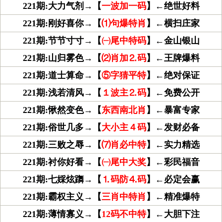
221期:大力气剂→【
一波加一码
】←绝世好料
221期:刚好喜你→【
⑴句爆特肖
】←横扫庄家
221期:节节寸寸→【
㈠尾中特码
】←金山银山
221期:山归雾色→【
⑵肖加⒉码
】←王牌爆料
221期:道士算命→【
⑤字猜平特
】←绝对保证
221期:浅若清风→【
１波主⒉码
】←免费公开
221期:愀然变色→【
东西南北肖
】←暴富专家
221期:俗世几多→【
大小主４码
】←发财必备
221期:三败之辱→【
⑺肖必中特
】←实力精选
221期:衬你好看→【
㈠尾中大奖
】←彩民福音
221期:七婇炫躌→【
⒈码防⒋码
】←必定会赢
221期:霸权主义→【
三肖中特肖
】←精准爆特
221期:薄情寡义→【
12码不中特
】←大胆下注