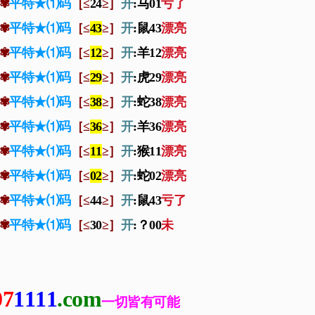
✾
平特★⑴码
［≤
24
≥］
开
:马01
亏了
✾
平特★⑴码
［≤
43
≥］
开
:鼠43
漂亮
✾
平特★⑴码
［≤
12
≥］
开
:羊12
漂亮
✾
平特★⑴码
［≤
29
≥］
开
:虎29
漂亮
✾
平特★⑴码
［≤
38
≥］
开
:蛇38
漂亮
✾
平特★⑴码
［≤
36
≥］
开
:羊36
漂亮
✾
平特★⑴码
［≤
11
≥］
开
:猴11
漂亮
✾
平特★⑴码
［≤
02
≥］
开
:蛇02
漂亮
✾
平特★⑴码
［≤
44
≥］
开
:鼠43
亏了
✾
平特★⑴码
［≤
30
≥］
开
:？00
未
07
1111
.com
一切皆有可能