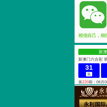
相信自己，相