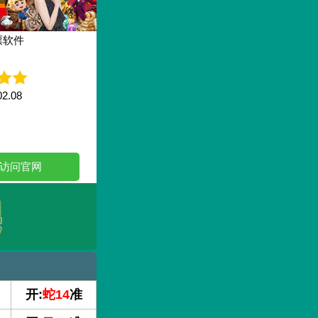
票软件
2.08
访问官网
开:
蛇14
准