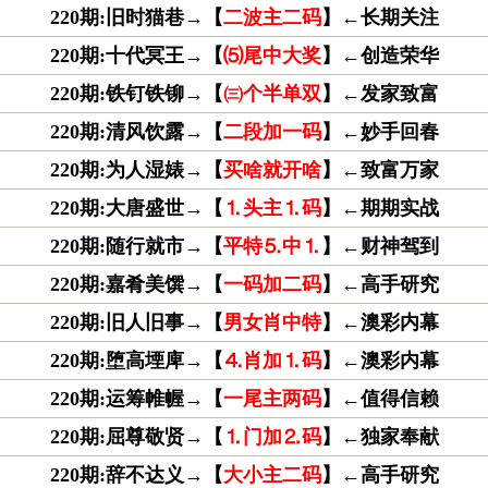
220期:旧时猫巷→【
二波主二码
】←长期关注
220期:十代冥王→【
⑸尾中大奖
】←创造荣华
220期:铁钉铁铆→【
㈢个半单双
】←发家致富
220期:清风饮露→【
二段加一码
】←妙手回春
220期:为人湿婊→【
买啥就开啥
】←致富万家
220期:大唐盛世→【
⒈头主⒈码
】←期期实战
220期:随行就市→【
平特⒌中⒈
】←财神驾到
220期:嘉肴美馔→【
一码加二码
】←高手研究
220期:旧人旧事→【
男女肖中特
】←澳彩内幕
220期:堕高堙庳→【
⒋肖加⒈码
】←澳彩内幕
220期:运筹帷幄→【
一尾主两码
】←值得信赖
220期:屈尊敬贤→【
⒈门加⒉码
】←独家奉献
220期:辞不达义→【
大小主二码
】←高手研究