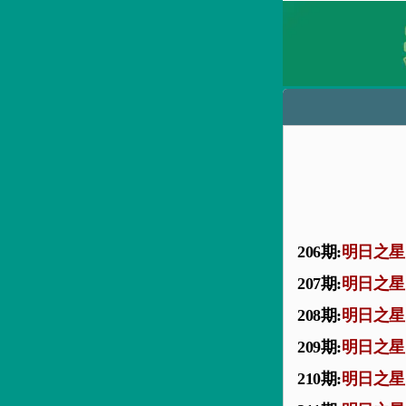
206期:
明日之星
207期:
明日之星
208期:
明日之星
209期:
明日之星
210期:
明日之星