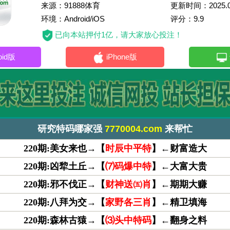
来源：91888体育
更新时间：2025.0
环境：Android/iOS
评分：9.9
已向本站押付1亿，请大家放心投注！
oid版
iPhone版
研究特码哪家强
7770004.com
来帮忙
220期:美女来也→【
时辰中平特
】←财富造大
220期:凶犂土丘→【
⑺码爆中特
】←大富大贵
220期:邪不伐正→【
财神送㈤肖
】←期期大赚
220期:八拜为交→【
家野各三肖
】←精卫填海
220期:森林古猿→【
⑶头中特码
】←翻身之料