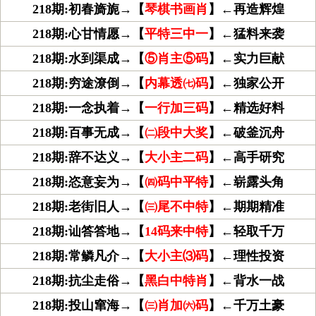
218期:初春旖旎→【
琴棋书画肖
】←再造辉煌
218期:心甘情愿→【
平特三中一
】←猛料来袭
218期:水到渠成→【
⑤肖主⑤码
】←实力巨献
218期:穷途潦倒→【
内幕透㈦码
】←独家公开
218期:一念执着→【
一行加三码
】←精选好料
218期:百事无成→【
㈡段中大奖
】←破釜沉舟
218期:辞不达义→【
大小主二码
】←高手研究
218期:恣意妄为→【
㈣码中平特
】←崭露头角
218期:老街旧人→【
㈢尾不中特
】←期期精准
218期:讪答答地→【
14码来中特
】←轻取千万
218期:常鳞凡介→【
大小主⑶码
】←理性投资
218期:抗尘走俗→【
黑白中特肖
】←背水一战
218期:投山窜海→【
㈢肖加㈥码
】←千万土豪