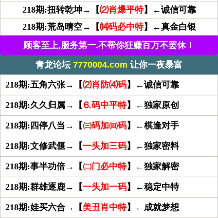
218期:扭转乾坤→【
⑵肖爆平特
】←诚信可靠
218期:荒岛晴空→【
⒁码必中特
】←真金白银
顾客至上,服务第一.不帮你狂赚百万不罢休！
青龙论坛
7770004.com
让你一夜暴富
218期:五角六张→【
⑵肖防⑷码
】←诚信可靠
218期:久久归属→【
⒍码中平特
】←独家原创
218期:四停八当→【
㈢码加㈣码
】←棋逢对手
218期:文修武偃→【
一头加三码
】←独家密料
218期:事半功倍→【
㈡门必中特
】←独家解密
218期:群雄逐鹿→【
一头加一码
】←稳定中特
218期:娃买六合→【
美丑肖中特
】←成就梦想