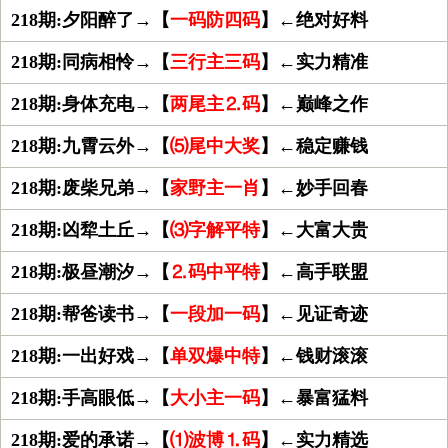
218期:夕阳醉了→【
一码防四码
】←绝对好料
218期:同病相怜→【
三行主三码
】←实力精准
218期:身体充电→【
两尾主⒉码
】←巅峰之作
218期:九霄云外→【
⑸尾中大奖
】←稳定赚钱
218期:废柴兄弟→【
家野主一肖
】←妙手回春
218期:凶犂土丘→【
⑶字解平特
】←大富大贵
218期:极昼潮汐→【
⒉码中平特
】←高手联盟
218期:帮爸读书→【
一段加一码
】←见证奇迹
218期:一出好戏→【
单双爆中特
】←钱财滚滚
218期:手高眼低→【
大小主一码
】←暴富猛料
218期:爱的承诺→【
⑴波博⒈码
】←实力精选