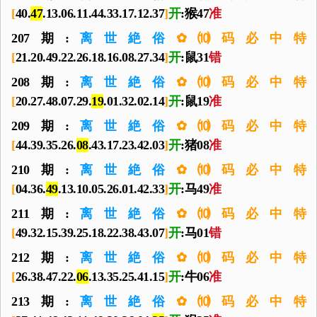
[
40.
47
.13.06.11.44.33.17.12.37
]
开
:猴47
准
207期:
离世絶俗
✿
⑽码必中特
[
21.20.49.22.26.18.16.08.27.34
]
开
:鼠31
错
208期:
离世絶俗
✿
⑽码必中特
[
20.27.48.07.29.
19
.01.32.02.14
]
开
:鼠19
准
209期:
离世絶俗
✿
⑽码必中特
[
44.39.35.26.
08
.43.17.23.42.03
]
开
:猪08
准
210期:
离世絶俗
✿
⑽码必中特
[
04.36.
49
.13.10.05.26.01.42.33
]
开
:马49
准
211期:
离世絶俗
✿
⑽码必中特
[
49.32.15.39.25.18.22.38.43.07
]
开
:马01
错
212期:
离世絶俗
✿
⑽码必中特
[
26.38.47.22.
06
.13.35.25.41.15
]
开
:牛06
准
213期:
离世絶俗
✿
⑽码必中特