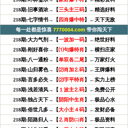
218期:旧事酒浓→【
三头主三码
】←精选好料
218期:七字情书→【
四肖爆中特
】←天下无敌
每一处都是惊喜
7770004.com
带你闯天下
218期:大力气剂→【
一波加一码
】←绝世好料
218期:刚好喜你→【
⑴句爆特肖
】←横扫庄家
218期:八一通粉→【
单双各二尾
】←万家灯火
218期:山归雾色→【
⑵肖加⒉码
】←王牌爆料
218期:言多必失→【
⑵字平特肖
】←实力上榜
218期:浅若清风→【
１波主⒉码
】←免费公开
218期:独占天下→【
阴阳中生肖
】←极品心水
218期:俗世几多→【
大小主４码
】←发财必备
218期:陌路归人→【
⒉肖防㈡肖
】←极品资料