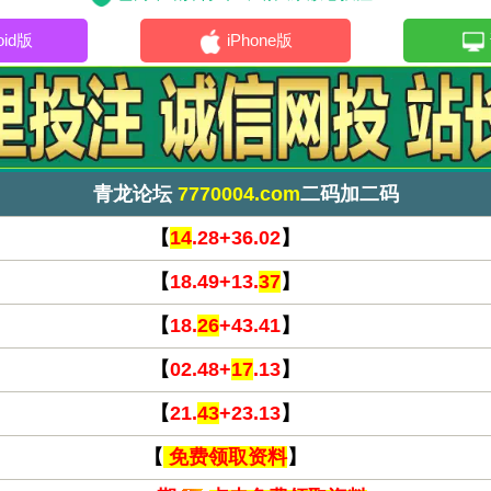
oid版
iPhone版
青龙论坛
7770004.com
二码加二码
【
14
.28+36.02
】
【
18.49+13.
37
】
【
18.
26
+43.41
】
【
02.48+
17
.13
】
【
21.
43
+23.13
】
【
免费领取资料
】