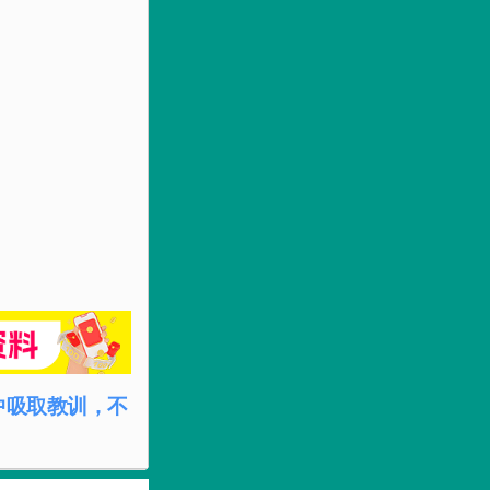
中吸取教训，不