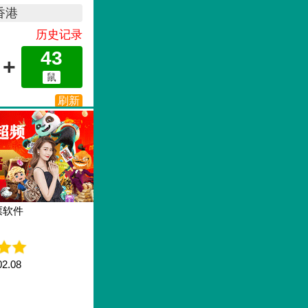
票软件
2.08