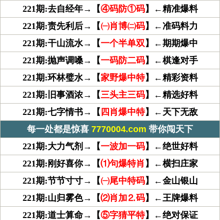
221期:去自经年→【
④码防①码
】←精准爆料
221期:责先利后→【
㈠肖博㈡码
】←准码料力
221期:干山流水→【
一个半单双
】←期期爆中
221期:抛声调嗓→【
一码防二码
】←棋逢对手
221期:环林璧水→【
家野爆中特
】←精彩资料
221期:旧事酒浓→【
三头主三码
】←精选好料
221期:七字情书→【
四肖爆中特
】←天下无敌
每一处都是惊喜
7770004.com
带你闯天下
221期:大力气剂→【
一波加一码
】←绝世好料
221期:刚好喜你→【
⑴句爆特肖
】←横扫庄家
221期:节节寸寸→【
㈠尾中特码
】←金山银山
221期:山归雾色→【
⑵肖加⒉码
】←王牌爆料
221期:道士算命→【
⑤字猜平特
】←绝对保证