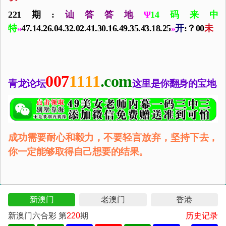
221期:
讪答答地
Ψ
14码来中
特
«
47.14.26.04.32.02.41.30.16.49.35.43.18.25
»
开
:？00
未
007
1111
.com
青龙论坛
这里是你翻身的宝地
成功需要耐心和毅力，不要轻言放弃，坚持下去，
你一定能够取得自己想要的结果。