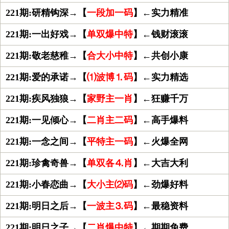
221期:研精钩深→【
一段加一码
】←实力精准
221期:一出好戏→【
单双爆中特
】←钱财滚滚
221期:敬老慈稚→【
合大小中特
】←共创小康
221期:爱的承诺→【
⑴波博⒈码
】←实力精选
221期:疾风独狼→【
家野主一肖
】←狂赚千万
221期:一见倾心→【
二肖主二码
】←高手爆料
221期:一念之间→【
平特主一码
】←火爆全网
221期:珍禽奇兽→【
单双各⒋肖
】←大吉大利
221期:小春恋曲→【
大小主⑵码
】←劲爆好料
221期:明日之后→【
一波主⒊码
】←最稳资料
221期:明日之子→【
二肖爆中特
】←期期免费