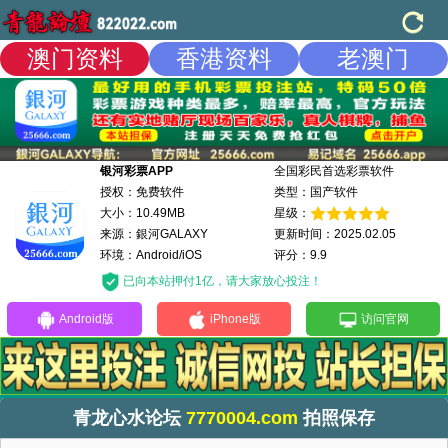
澳门资料
香港资料
老澳门
银河彩票APP
全国彩民首选彩票软件
授权：免费软件
类型：国产软件
大小：10.49MB
星级：
来源：銀河GALAXY
更新时间：2025.02.05
环境：Android/iOS
评分：9.9
已向本站押付1亿，请大家放心投注！
Android版
iPhone版
访问官网
青龙心水论坛
7770004.com
拍照保存