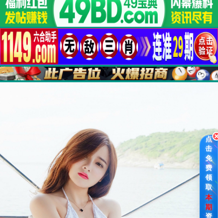
点
击
免
费
领
取
本
期
资