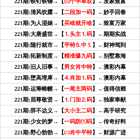
221期:铁钉铁铆→【
㈢个半单双
】←发家致富
221期:清风饮露→【
二段加一码
】←妙手回春
221期:为人湿婊→【
买啥就开啥
】←致富万家
221期:大唐盛世→【
⒈头主⒈码
】←期期实战
221期:随行就市→【
平特⒌中⒈
】←财神驾到
221期:拓新制度→【
精准爆九码
】←别墅靠海
221期:旧人旧事→【
男女肖中特
】←澳彩内幕
221期:堕高堙庳→【
⒋肖加⒈码
】←澳彩内幕
221期:运筹帷幄→【
一尾主两码
】←值得信赖
221期:屈尊敬贤→【
⒈门加⒉码
】←独家奉献
221期:辞不达义→【
大小主二码
】←高手研究
221期:少女的梦→【
一码防⑴码
】←传奇好料
221期:野心勃勃→【
㈡肖中平特
】←财源广进