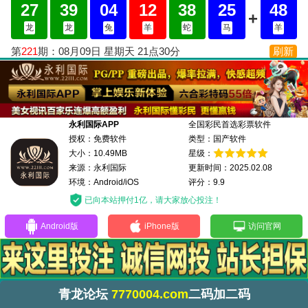
永利国际APP
全国彩民首选彩票软件
授权：免费软件
类型：国产软件
大小：10.49MB
星级：
来源：永利国际
更新时间：2025.02.08
环境：Android/iOS
评分：9.9
已向本站押付1亿，请大家放心投注！
Android版
iPhone版
访问官网
青龙论坛
7770004.com
二码加二码