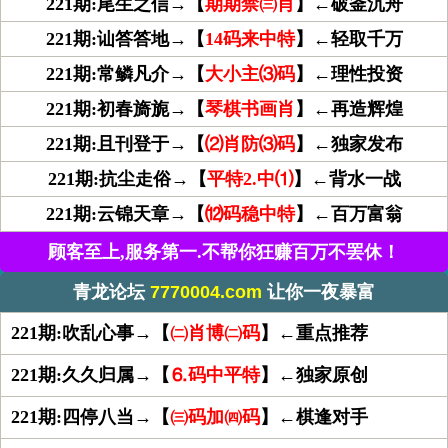
221期:尾生之信→【
期期禁㈢肖
】←破釜沉舟
221期:讪答答地→【
14码来中特
】←轻取千万
221期:常鳞凡介→【
大小主⑶码
】←理性投资
221期:初春旖旎→【
琴棋书画肖
】←再造辉煌
221期:且刊登于→【
⑵肖防⑶码
】←独家发布
221期:抗尘走俗→【
平特2.中⑴
】←背水一战
221期:云锦天章→【
⑿码稳中特
】←百万富翁
顾客至上,服务第一.不帮你狂赚百万不罢休！
青龙论坛
7770004.com
让你一夜暴富
221期:吹乱心事→【
㈡肖博㈡码
】←重点推荐
221期:久久归属→【
⒍码中平特
】←独家原创
221期:四停八当→【
㈢码加㈣码
】←棋逢对手