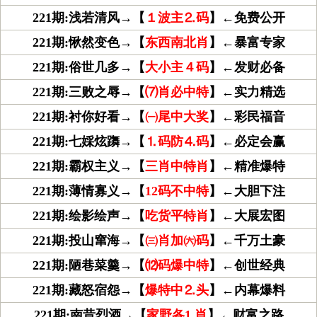
221期:浅若清风→【
１波主⒉码
】←免费公开
221期:愀然变色→【
东西南北肖
】←暴富专家
221期:俗世几多→【
大小主４码
】←发财必备
221期:三败之辱→【
⑺肖必中特
】←实力精选
221期:衬你好看→【
㈠尾中大奖
】←彩民福音
221期:七婇炫躌→【
⒈码防⒋码
】←必定会赢
221期:霸权主义→【
三肖中特肖
】←精准爆特
221期:薄情寡义→【
12码不中特
】←大胆下注
221期:绘影绘声→【
吃货平特肖
】←大展宏图
221期:投山窜海→【
㈢肖加㈥码
】←千万土豪
221期:陋巷菜羹→【
⑿码爆中特
】←创世经典
221期:藏怒宿怨→【
爆特中⒉头
】←内幕爆料
221期:南昔烈酒→【
家野各1.肖
】←财富之路