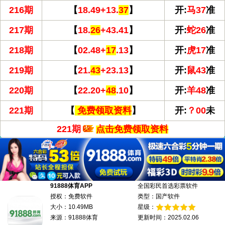
216期
【
18.49+13.
37
】
开:
马37
准
217期
【
18.
26
+43.41
】
开:
蛇26
准
218期
【
02.48+
17
.13
】
开:
虎17
准
219期
【
21.
43
+23.13
】
开:
鼠43
准
220期
【
22.20+
48
.10
】
开:
羊48
准
221期
【
免费领取资料
】
开:
？00
未
221期
点击免费领取资料
91888体育APP
全国彩民首选彩票软件
授权：免费软件
类型：国产软件
大小：10.49MB
星级：
来源：91888体育
更新时间：2025.02.06