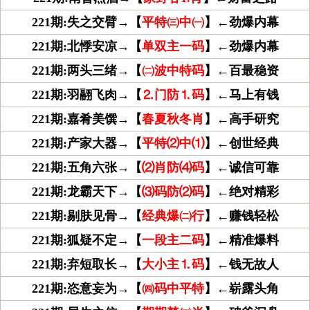
221期:失之交臂→【
平特㈢中㈠
】←劲爆内幕
221期:北悸安凉→【
单双主一码
】←劲爆内幕
221期:两头三绪→【
㈡波中特码
】←百最稳资
221期:羽翮飞肉→【
⒉门防⒈码
】←马上有钱
221期:嘉肴美馔→【
春夏秋冬肖
】←高手研究
221期:产家大器→【
平特⑵中⑴
】←创世经典
221期:五角六张→【
⑵肖防⑷码
】←诚信可靠
221期:龙霸天下→【
⑶码防⑵码
】←绝对精彩
221期:剔肤见骨→【
经典爆㈡行
】←赚钱轻松
221期:狐疑不定→【
一段主二码
】←精准爆料
221期:弃短取长→【
大小主⒈码
】←钱无故人
221期:恣意妄为→【
㈣码中平特
】←崭露头角