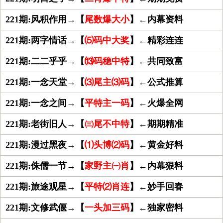
221期:风积作用→【
尾数爆大小
】←内幕资料
221期:两字情话→【
⑸码中大奖
】←精彩连连
221期:二二乎乎→【
⒀码稳中特
】←共同致富
221期:一念天堂→【
⑶尾主⑶码
】←公式推算
221期:一念之间→【
平特主一码
】←火爆全网
221期:老街旧人→【
㈢尾不中特
】←期期精准
221期:漫过黑夜→【
⑴头博⑵码
】←黄金好料
221期:侏儒一节→【
家野主㈠肖
】←内幕狠料
221期:旅途观星→【
平特⑵肖连
】←妙手回春
221期:文修武偃→【
一头加三码
】←独家密料