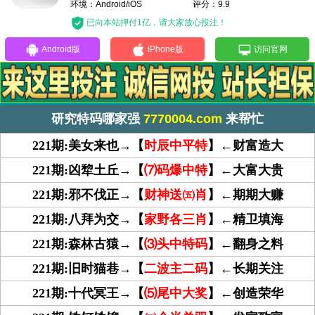
环境：Android/iOS
评分：9.9
已向本站押付1亿，请大家放心投注！
Android版
iPhone版
访问官网
研究特码哪家强
7770004.com
来帮忙
221期:美女来也→【
时辰中平特
】←财富造大
221期:凶犂土丘→【
⑺码爆中特
】←大富大贵
221期:邪不伐正→【
财神送㈤肖
】←期期大赚
221期:八拜为交→【
家野各三肖
】←精卫填海
221期:森林古猿→【
⑶头中特码
】←翻身之料
221期:旧时猫巷→【
二波主二码
】←长期关注
221期:十代冥王→【
⑸尾中大奖
】←创造荣华