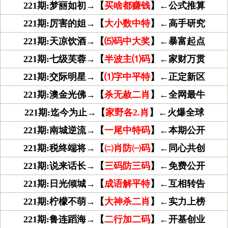
221期:梦丽如初→【
买啥都赚钱
】←公式推算
221期:厉害的姐→【
大小数中特
】←高手研究
221期:天凉饮酒→【
⑸码中大奖
】←暴富起点
221期:七级芙蓉→【
半波主⑴码
】←家财万贯
221期:交际明星→【
⑴字中平特
】←正定新区
221期:澳金光佛→【
杀无赦二肖
】←全网最牛
221期:迄今为止→【
家野各2.肖
】←火爆全球
221期:南城逆流→【
一尾中特码
】←本期公开
221期:税终端将→【
㈡肖防㈠码
】←同心共创
221期:说来话长→【
三码防三码
】←免费公开
221期:日光倾城→【
成语解平特
】←互相转告
221期:柠檬不萌→【
大神杀二肖
】←实力上榜
221期:鲁连蹈海→【
二行加二码
】←开基创业