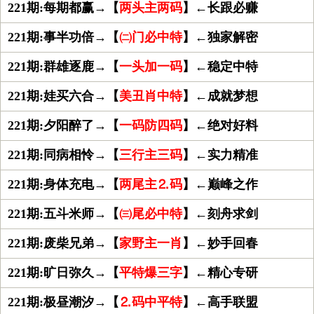
221期:每期都赢→【
两头主两码
】←长跟必赚
221期:事半功倍→【
㈡门必中特
】←独家解密
221期:群雄逐鹿→【
一头加一码
】←稳定中特
221期:娃买六合→【
美丑肖中特
】←成就梦想
221期:夕阳醉了→【
一码防四码
】←绝对好料
221期:同病相怜→【
三行主三码
】←实力精准
221期:身体充电→【
两尾主⒉码
】←巅峰之作
221期:五斗米师→【
㈢尾必中特
】←刻舟求剑
221期:废柴兄弟→【
家野主一肖
】←妙手回春
221期:旷日弥久→【
平特爆三字
】←精心专研
221期:极昼潮汐→【
⒉码中平特
】←高手联盟