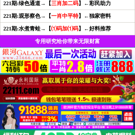
221期:绿色通道→【
三肖加二码
】←彩民助力
221期:观形察色→【
一肖中平特
】←独家密料
221期:水煮青蛙→【
⑴码加⑴码
】←好料推荐
专用研究给你带来无限财富