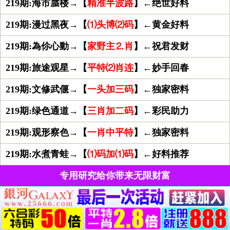
219期:海市蜃楼→【
精准半波路
】←绝世好料
219期:漫过黑夜→【
⑴头博⑵码
】←黄金好料
219期:為伱心動→【
家野主⒉肖
】←祝君发财
219期:旅途观星→【
平特⑵肖连
】←妙手回春
219期:文修武偃→【
一头加三码
】←独家密料
219期:绿色通道→【
三肖加二码
】←彩民助力
219期:观形察色→【
一肖中平特
】←独家密料
219期:水煮青蛙→【
⑴码加⑴码
】←好料推荐
专用研究给你带来无限财富