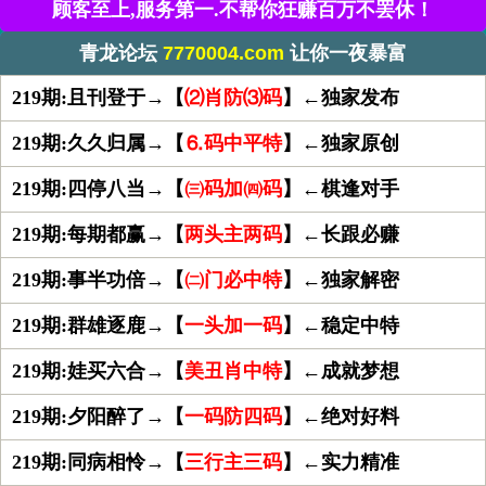
顾客至上,服务第一.不帮你狂赚百万不罢休！
青龙论坛
7770004.com
让你一夜暴富
219期:且刊登于→【
⑵肖防⑶码
】←独家发布
219期:久久归属→【
⒍码中平特
】←独家原创
219期:四停八当→【
㈢码加㈣码
】←棋逢对手
219期:每期都赢→【
两头主两码
】←长跟必赚
219期:事半功倍→【
㈡门必中特
】←独家解密
219期:群雄逐鹿→【
一头加一码
】←稳定中特
219期:娃买六合→【
美丑肖中特
】←成就梦想
219期:夕阳醉了→【
一码防四码
】←绝对好料
219期:同病相怜→【
三行主三码
】←实力精准