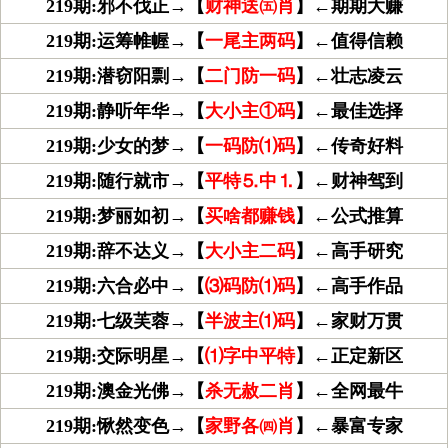
219期:邪不伐正→【
财神送㈤肖
】←期期大赚
219期:运筹帷幄→【
一尾主两码
】←值得信赖
219期:潜窃阳剽→【
二门防一码
】←壮志凌云
219期:静听年华→【
大小主①码
】←最佳选择
219期:少女的梦→【
一码防⑴码
】←传奇好料
219期:随行就市→【
平特⒌中⒈
】←财神驾到
219期:梦丽如初→【
买啥都赚钱
】←公式推算
219期:辞不达义→【
大小主二码
】←高手研究
219期:六合必中→【
⑶码防⑴码
】←高手作品
219期:七级芙蓉→【
半波主⑴码
】←家财万贯
219期:交际明星→【
⑴字中平特
】←正定新区
219期:澳金光佛→【
杀无赦二肖
】←全网最牛
219期:愀然变色→【
家野各㈣肖
】←暴富专家