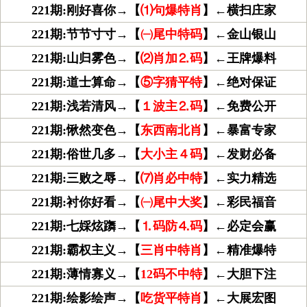
221期:刚好喜你→【
⑴句爆特肖
】←横扫庄家
221期:节节寸寸→【
㈠尾中特码
】←金山银山
221期:山归雾色→【
⑵肖加⒉码
】←王牌爆料
221期:道士算命→【
⑤字猜平特
】←绝对保证
221期:浅若清风→【
１波主⒉码
】←免费公开
221期:愀然变色→【
东西南北肖
】←暴富专家
221期:俗世几多→【
大小主４码
】←发财必备
221期:三败之辱→【
⑺肖必中特
】←实力精选
221期:衬你好看→【
㈠尾中大奖
】←彩民福音
221期:七婇炫躌→【
⒈码防⒋码
】←必定会赢
221期:霸权主义→【
三肖中特肖
】←精准爆特
221期:薄情寡义→【
12码不中特
】←大胆下注
221期:绘影绘声→【
吃货平特肖
】←大展宏图