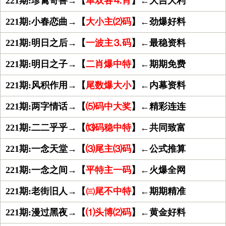
221期:珍禽奇兽→【
单双各⒋肖
】←大吉大利
221期:小春恋曲→【
大小主⑵码
】←劲爆好料
221期:明日之后→【
一波主⒊码
】←最稳资料
221期:明日之子→【
二肖爆中特
】←期期免费
221期:风积作用→【
尾数爆大小
】←内幕资料
221期:两字情话→【
⑸码中大奖
】←精彩连连
221期:二二乎乎→【
⒀码稳中特
】←共同致富
221期:一念天堂→【
⑶尾主⑶码
】←公式推算
221期:一念之间→【
平特主一码
】←火爆全网
221期:老街旧人→【
㈢尾不中特
】←期期精准
221期:漫过黑夜→【
⑴头博⑵码
】←黄金好料