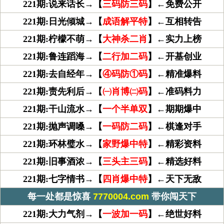
221期:说来话长→【
三码防三码
】←免费公开
221期:日光倾城→【
成语解平特
】←互相转告
221期:柠檬不萌→【
大神杀二肖
】←实力上榜
221期:鲁连蹈海→【
二行加二码
】←开基创业
221期:去自经年→【
④码防①码
】←精准爆料
221期:责先利后→【
㈠肖博㈡码
】←准码料力
221期:干山流水→【
一个半单双
】←期期爆中
221期:抛声调嗓→【
一码防二码
】←棋逢对手
221期:环林璧水→【
家野爆中特
】←精彩资料
221期:旧事酒浓→【
三头主三码
】←精选好料
221期:七字情书→【
四肖爆中特
】←天下无敌
每一处都是惊喜
7770004.com
带你闯天下
221期:大力气剂→【
一波加一码
】←绝世好料