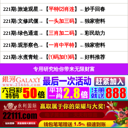
221期:旅途观星→【
平特⑵肖连
】←妙手回春
221期:文修武偃→【
一头加三码
】←独家密料
221期:绿色通道→【
三肖加二码
】←彩民助力
221期:观形察色→【
一肖中平特
】←独家密料
221期:水煮青蛙→【
⑴码加⑴码
】←好料推荐
专用研究给你带来无限财富