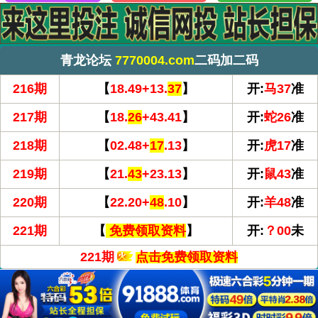
青龙论坛
7770004.com
二码加二码
216期
【
18.49+13.
37
】
开:
马37
准
217期
【
18.
26
+43.41
】
开:
蛇26
准
218期
【
02.48+
17
.13
】
开:
虎17
准
219期
【
21.
43
+23.13
】
开:
鼠43
准
220期
【
22.20+
48
.10
】
开:
羊48
准
221期
【
免费领取资料
】
开:
？00
未
221期
点击免费领取资料