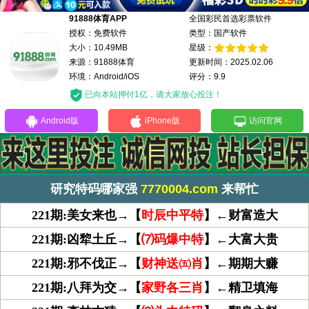
91888体育APP
全国彩民首选彩票软件
授权：免费软件
类型：国产软件
大小：10.49MB
星级：
来源：91888体育
更新时间：2025.02.06
环境：Android/iOS
评分：9.9
已向本站押付1亿，请大家放心投注！
Android版
iPhone版
访问官网
研究特码哪家强
7770004.com
来帮忙
221期:美女来也→【
时辰中平特
】←财富造大
221期:凶犂土丘→【
⑺码爆中特
】←大富大贵
221期:邪不伐正→【
财神送㈤肖
】←期期大赚
221期:八拜为交→【
家野各三肖
】←精卫填海