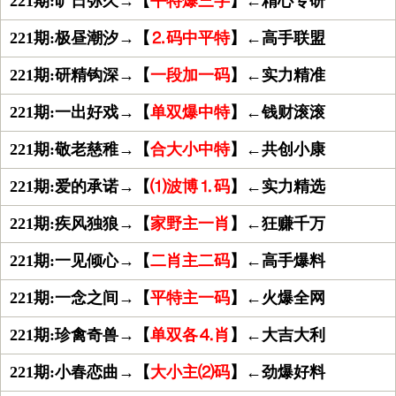
221期:旷日弥久→【
平特爆三字
】←精心专研
221期:极昼潮汐→【
⒉码中平特
】←高手联盟
221期:研精钩深→【
一段加一码
】←实力精准
221期:一出好戏→【
单双爆中特
】←钱财滚滚
221期:敬老慈稚→【
合大小中特
】←共创小康
221期:爱的承诺→【
⑴波博⒈码
】←实力精选
221期:疾风独狼→【
家野主一肖
】←狂赚千万
221期:一见倾心→【
二肖主二码
】←高手爆料
221期:一念之间→【
平特主一码
】←火爆全网
221期:珍禽奇兽→【
单双各⒋肖
】←大吉大利
221期:小春恋曲→【
大小主⑵码
】←劲爆好料