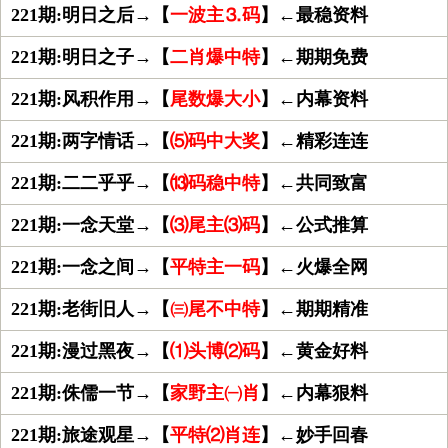
221期:明日之后→【
一波主⒊码
】←最稳资料
221期:明日之子→【
二肖爆中特
】←期期免费
221期:风积作用→【
尾数爆大小
】←内幕资料
221期:两字情话→【
⑸码中大奖
】←精彩连连
221期:二二乎乎→【
⒀码稳中特
】←共同致富
221期:一念天堂→【
⑶尾主⑶码
】←公式推算
221期:一念之间→【
平特主一码
】←火爆全网
221期:老街旧人→【
㈢尾不中特
】←期期精准
221期:漫过黑夜→【
⑴头博⑵码
】←黄金好料
221期:侏儒一节→【
家野主㈠肖
】←内幕狠料
221期:旅途观星→【
平特⑵肖连
】←妙手回春