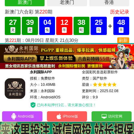
永利国际APP
全国彩民首选彩票软件
授权：免费软件
类型：国产软件
大小：10.49MB
星级：
来源：永利国际
更新时间：2025.02.08
环境：Android/iOS
评分：9.9
已向本站押付1亿，请大家放心投注！
Android版
iPhone版
访问官网