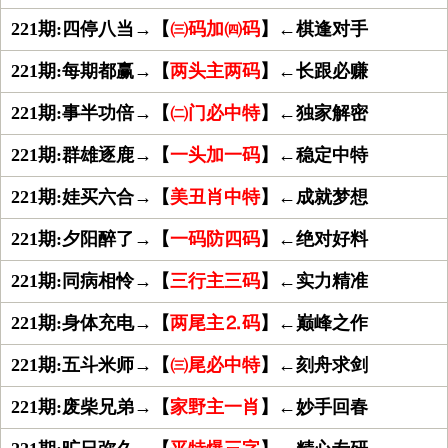
221期:四停八当→【
㈢码加㈣码
】←棋逢对手
221期:每期都赢→【
两头主两码
】←长跟必赚
221期:事半功倍→【
㈡门必中特
】←独家解密
221期:群雄逐鹿→【
一头加一码
】←稳定中特
221期:娃买六合→【
美丑肖中特
】←成就梦想
221期:夕阳醉了→【
一码防四码
】←绝对好料
221期:同病相怜→【
三行主三码
】←实力精准
221期:身体充电→【
两尾主⒉码
】←巅峰之作
221期:五斗米师→【
㈢尾必中特
】←刻舟求剑
221期:废柴兄弟→【
家野主一肖
】←妙手回春