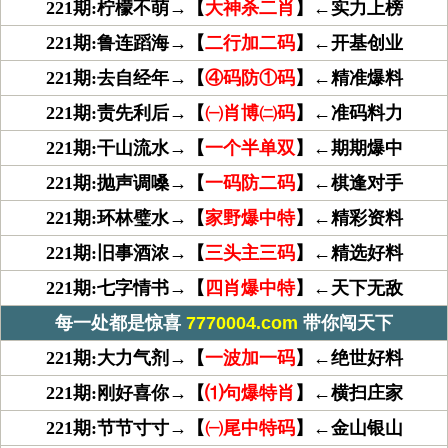
221期:柠檬不萌→【
大神杀二肖
】←实力上榜
221期:鲁连蹈海→【
二行加二码
】←开基创业
221期:去自经年→【
④码防①码
】←精准爆料
221期:责先利后→【
㈠肖博㈡码
】←准码料力
221期:干山流水→【
一个半单双
】←期期爆中
221期:抛声调嗓→【
一码防二码
】←棋逢对手
221期:环林璧水→【
家野爆中特
】←精彩资料
221期:旧事酒浓→【
三头主三码
】←精选好料
221期:七字情书→【
四肖爆中特
】←天下无敌
每一处都是惊喜
7770004.com
带你闯天下
221期:大力气剂→【
一波加一码
】←绝世好料
221期:刚好喜你→【
⑴句爆特肖
】←横扫庄家
221期:节节寸寸→【
㈠尾中特码
】←金山银山