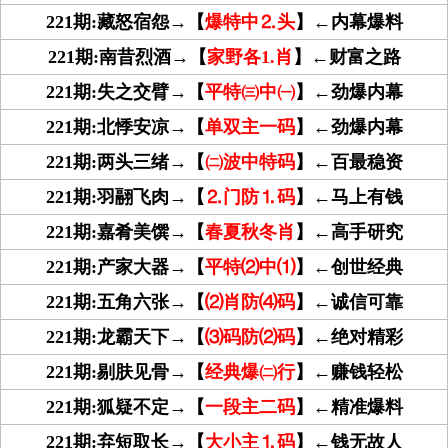
221期:藏怒宿怨→【
爆特中⒉头
】←内幕爆料
221期:南昔烈酒→【
家野各1.肖
】←财富之路
221期:失之交臂→【
平特㈢中㈠
】←劲爆内幕
221期:北悸安凉→【
单双主一码
】←劲爆内幕
221期:两头三绪→【
㈡波中特码
】←百最稳资
221期:羽翮飞肉→【
⒉门防⒈码
】←马上有钱
221期:嘉肴美馔→【
春夏秋冬肖
】←高手研究
221期:产家大器→【
平特⑵中⑴
】←创世经典
221期:五角六张→【
⑵肖防⑷码
】←诚信可靠
221期:龙霸天下→【
⑶码防⑵码
】←绝对精彩
221期:剔肤见骨→【
经典爆㈡行
】←赚钱轻松
221期:狐疑不定→【
一段主二码
】←精准爆料
221期:弃短取长→【
大小主⒈码
】←钱无故人