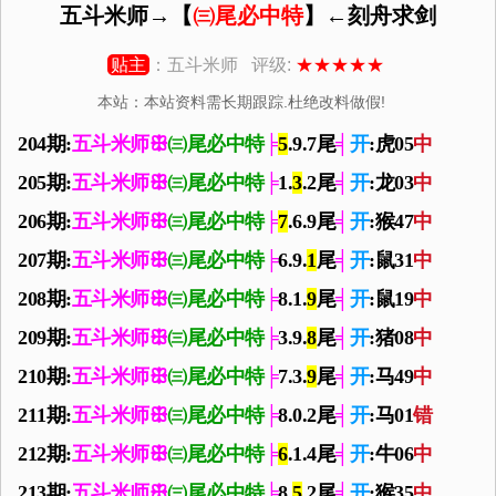
五斗米师→【
㈢尾必中特
】←刻舟求剑
贴主
：五斗米师 评级:
★★★★★
本站：本站资料需长期跟踪.杜绝改料做假!
204期:
五斗米师
ꕥ
㈢尾必中特
╞
5
.9.7尾
╡
开
:虎05
中
205期:
五斗米师
ꕥ
㈢尾必中特
╞
1.
3
.2尾
╡
开
:龙03
中
206期:
五斗米师
ꕥ
㈢尾必中特
╞
7
.6.9尾
╡
开
:猴47
中
207期:
五斗米师
ꕥ
㈢尾必中特
╞
6.9.
1
尾
╡
开
:鼠31
中
208期:
五斗米师
ꕥ
㈢尾必中特
╞
8.1.
9
尾
╡
开
:鼠19
中
209期:
五斗米师
ꕥ
㈢尾必中特
╞
3.9.
8
尾
╡
开
:猪08
中
210期:
五斗米师
ꕥ
㈢尾必中特
╞
7.3.
9
尾
╡
开
:马49
中
211期:
五斗米师
ꕥ
㈢尾必中特
╞
8.0.2尾
╡
开
:马01
错
212期:
五斗米师
ꕥ
㈢尾必中特
╞
6
.1.4尾
╡
开
:牛06
中
213期:
五斗米师
ꕥ
㈢尾必中特
╞
8.
5
.2尾
╡
开
:猴35
中