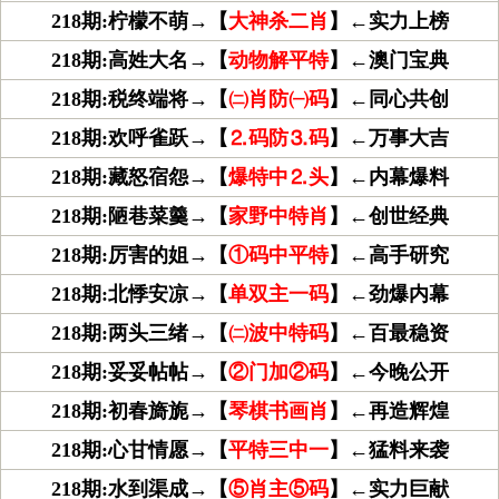
218期:柠檬不萌→【
大神杀二肖
】←实力上榜
218期:高姓大名→【
动物解平特
】←澳门宝典
218期:税终端将→【
㈡肖防㈠码
】←同心共创
218期:欢呼雀跃→【
⒉码防⒊码
】←万事大吉
218期:藏怒宿怨→【
爆特中⒉头
】←内幕爆料
218期:陋巷菜羹→【
家野中特肖
】←创世经典
218期:厉害的姐→【
①码中平特
】←高手研究
218期:北悸安凉→【
单双主一码
】←劲爆内幕
218期:两头三绪→【
㈡波中特码
】←百最稳资
218期:妥妥帖帖→【
②门加②码
】←今晚公开
218期:初春旖旎→【
琴棋书画肖
】←再造辉煌
218期:心甘情愿→【
平特三中一
】←猛料来袭
218期:水到渠成→【
⑤肖主⑤码
】←实力巨献