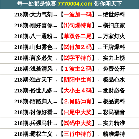
每一处都是惊喜
7770004.com
带你闯天下
218期:大力气剂→【
一波加一码
】←绝世好料
218期:刚好喜你→【
⑴句爆特肖
】←横扫庄家
218期:八一通粉→【
单双各二尾
】←万家灯火
218期:山归雾色→【
⑵肖加⒉码
】←王牌爆料
218期:言多必失→【
⑵字平特肖
】←实力上榜
218期:浅若清风→【
１波主⒉码
】←免费公开
218期:独占天下→【
阴阳中生肖
】←极品心水
218期:俗世几多→【
大小主４码
】←发财必备
218期:陌路归人→【
⒉肖防㈡肖
】←极品资料
218期:衬你好看→【
㈠尾中大奖
】←彩民福音
218期:兵强马壮→【
⑸码中大奖
】←实力精准
218期:霸权主义→【
三肖中特肖
】←精准爆特