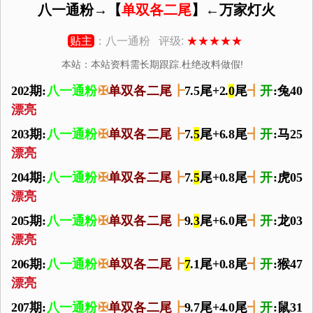
八一通粉→【
单双各二尾
】←万家灯火
贴主
：八一通粉 评级:
★★★★★
本站：本站资料需长期跟踪.杜绝改料做假!
202期:
八一通粉
✠
单双各二尾
┣
7.5尾+2.
0
尾
┫
开
:兔40
漂亮
203期:
八一通粉
✠
单双各二尾
┣
7.
5
尾+6.8尾
┫
开
:马25
漂亮
204期:
八一通粉
✠
单双各二尾
┣
7.
5
尾+0.8尾
┫
开
:虎05
漂亮
205期:
八一通粉
✠
单双各二尾
┣
9.
3
尾+6.0尾
┫
开
:龙03
漂亮
206期:
八一通粉
✠
单双各二尾
┣
7
.1尾+0.8尾
┫
开
:猴47
漂亮
207期:
八一通粉
✠
单双各二尾
┣
9.7尾+4.0尾
┫
开
:鼠31