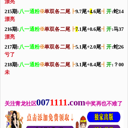
漂亮
215期:
八一通粉
✠
单双各二尾
┣
9.7尾+
4
.6尾
┫
开
:蛇14
漂亮
216期:
八一通粉
✠
单双各二尾
┣
7
.1尾+0.6尾
┫
开
:马37
漂亮
217期:
八一通粉
✠
单双各二尾
┣
5.1尾+2.0尾
┫
开
:蛇26
亏了
218期:
八一通粉
✠
单双各二尾
┣
3.1尾+8.4尾
┫
开
:？00
未
007
1111
.com
关注青龙社区
中奖再也不难了