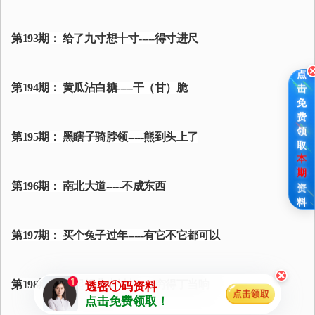
第193期： 给了九寸想十寸-----得寸进尺
点
第194期： 黄瓜沾白糖-----干（甘）脆
击
免
费
领
第195期： 黑瞎子骑脖领-----熊到头上了
取
本
期
第196期： 南北大道-----不成东西
资
料
第197期： 买个兔子过年-----有它不它都可以
×
第198期： 吊起锅儿当钟打-----穷得丁当响
透密①码资料
点击免费领取！