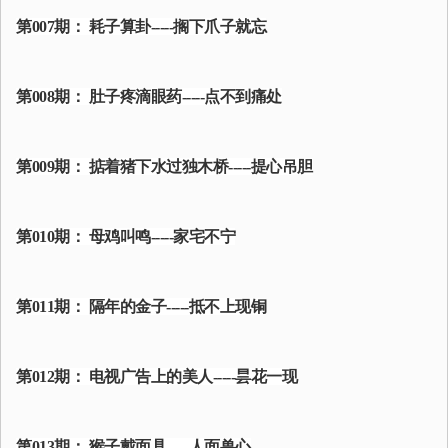
第007期： 耗子算卦-----搁下爪子就忘
第008期： 肚子疼滴眼药-----点不到痛处
第009期： 掂着猪下水过独木桥-----提心吊胆
第010期： 母鸡叫鸣-----家宅不宁
第011期： 隔年的金子-----抵不上现铜
第012期： 电视广告上的美人-----昙花一现
第013期： 猴子戴面具-----人面兽心