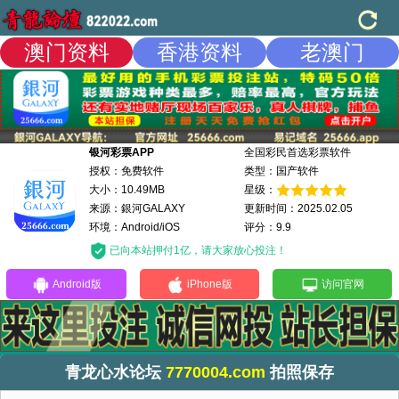
澳门资料
香港资料
老澳门
银河彩票APP
全国彩民首选彩票软件
授权：免费软件
类型：国产软件
大小：10.49MB
星级：
来源：銀河GALAXY
更新时间：2025.02.05
环境：Android/iOS
评分：9.9
已向本站押付1亿，请大家放心投注！
Android版
iPhone版
访问官网
青龙心水论坛
7770004.com
拍照保存