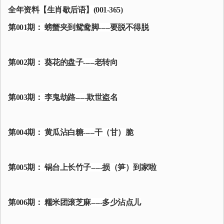
全年资料【生肖歇后语】(001-365)
第001期： 螃蟹夹到鸳鸯脚-----要脱不得脱
第002期： 葵花的盘子-----老转向
第003期： 李鬼劫路-----欺世盗名
第004期： 黄瓜沾白糖-----干（甘）脆
第005期： 锅台上长竹子-----损（笋）到家啦
第006期： 糯米团滚芝麻-----多少沾点儿