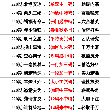
220期:北悸安凉→【
单双主一码
】←劲爆内幕
220期:两头三绪→【
㈡波中特码
】←百最稳资
220期:祸福有命→【
㈠门必中特
】←六合精英
220期:年少轻狂→【
春夏秋冬肖
】←传奇好料
220期:明日之星→【
平特★⑴码
】←团队研究
220期:投山窜海→【
㈢肖加㈥码
】←千万土豪
220期:空心架子→【
⒏码必中特
】←破釜沉舟
220期:一念执着→【
一行加三码
】←精选好料
220期:研精钩深→【
一段加一码
】←实力精准
220期:常鳞凡介→【
大小主⑶码
】←理性投资
220期:恣意妄为→【
㈣码中平特
】←崭露头角
220期:薄情寡义→【
12码不中特
】←大胆下注
220期:讪答答地→【
14码来中特
】←轻取千万