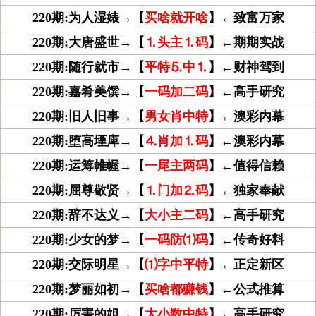
220期:为人湿婊→【
买啥就开啥
】←致富万家
220期:大唐盛世→【
⒈头主⒈码
】←期期实战
220期:随行就市→【
平特⒌中⒈
】←财神驾到
220期:嘉肴美馔→【
一码加二码
】←高手研究
220期:旧人旧事→【
男女肖中特
】←澳彩内幕
220期:堕高堙庳→【
⒋肖加⒈码
】←澳彩内幕
220期:运筹帷幄→【
一尾主两码
】←值得信赖
220期:屈尊敬贤→【
⒈门加⒉码
】←独家奉献
220期:辞不达义→【
大小主二码
】←高手研究
220期:少女的梦→【
一码防⑴码
】←传奇好料
220期:交际明星→【
⑴字中平特
】←正定新区
220期:梦丽如初→【
买啥都赚钱
】←公式推算
220期:厉害的姐→【
大小数中特
】←高手研究