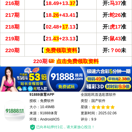
216期
【
18.49+13.
37
】
开:
马37
准
217期
【
18.
26
+43.41
】
开:
蛇26
准
218期
【
02.48+
17
.13
】
开:
虎17
准
219期
【
21.
43
+23.13
】
开:
鼠43
准
220期
【
免费领取资料
】
开:
？00
未
220期
点击免费领取资料
91888体育APP
全国彩民首选彩票软件
授权：免费软件
类型：国产软件
大小：10.49MB
星级：
来源：91888体育
更新时间：2025.02.06
环境：Android/iOS
评分：9.9
已向本站押付1亿，请大家放心投注！