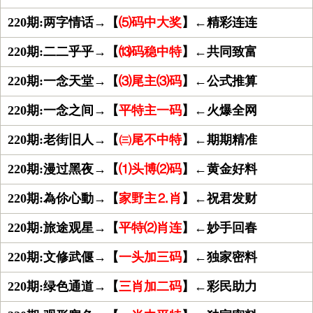
220期:两字情话→【
⑸码中大奖
】←精彩连连
220期:二二乎乎→【
⒀码稳中特
】←共同致富
220期:一念天堂→【
⑶尾主⑶码
】←公式推算
220期:一念之间→【
平特主一码
】←火爆全网
220期:老街旧人→【
㈢尾不中特
】←期期精准
220期:漫过黑夜→【
⑴头博⑵码
】←黄金好料
220期:為伱心動→【
家野主⒉肖
】←祝君发财
220期:旅途观星→【
平特⑵肖连
】←妙手回春
220期:文修武偃→【
一头加三码
】←独家密料
220期:绿色通道→【
三肖加二码
】←彩民助力