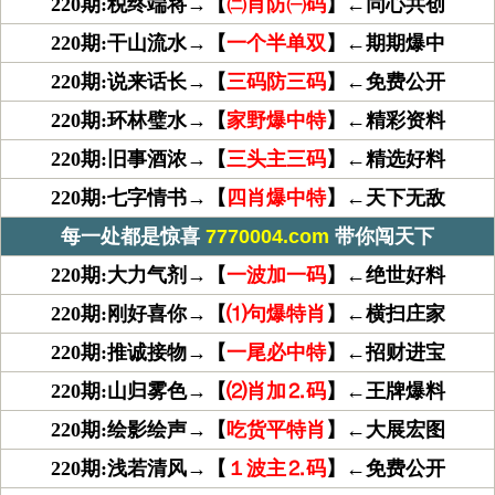
220期:税终端将→【
㈡肖防㈠码
】←同心共创
220期:干山流水→【
一个半单双
】←期期爆中
220期:说来话长→【
三码防三码
】←免费公开
220期:环林璧水→【
家野爆中特
】←精彩资料
220期:旧事酒浓→【
三头主三码
】←精选好料
220期:七字情书→【
四肖爆中特
】←天下无敌
每一处都是惊喜
7770004.com
带你闯天下
220期:大力气剂→【
一波加一码
】←绝世好料
220期:刚好喜你→【
⑴句爆特肖
】←横扫庄家
220期:推诚接物→【
一尾必中特
】←招财进宝
220期:山归雾色→【
⑵肖加⒉码
】←王牌爆料
220期:绘影绘声→【
吃货平特肖
】←大展宏图
220期:浅若清风→【
１波主⒉码
】←免费公开