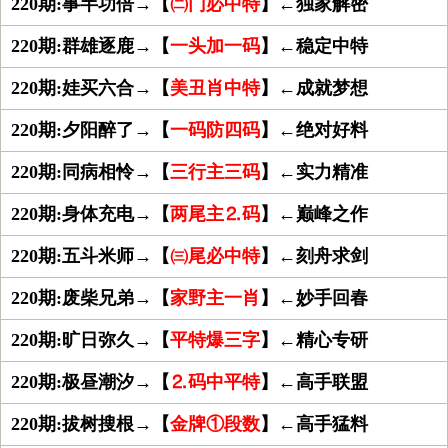
220期:事半功倍→【
㈡门必中特
】←独家解密
220期:群雄逐鹿→【
一头加一码
】←稳定中特
220期:娃买六合→【
美丑肖中特
】←成就梦想
220期:夕阳醉了→【
一码防四码
】←绝对好料
220期:同病相怜→【
三行主三码
】←实力精准
220期:身体充电→【
两尾主⒉码
】←巅峰之作
220期:五斗米师→【
㈢尾必中特
】←刻舟求剑
220期:废柴兄弟→【
家野主一肖
】←妙手回春
220期:旷日弥久→【
平特爆三字
】←精心专研
220期:极昼潮汐→【
⒉码中平特
】←高手联盟
220期:拔树搜根→【
金牌①段数
】←高手猛料