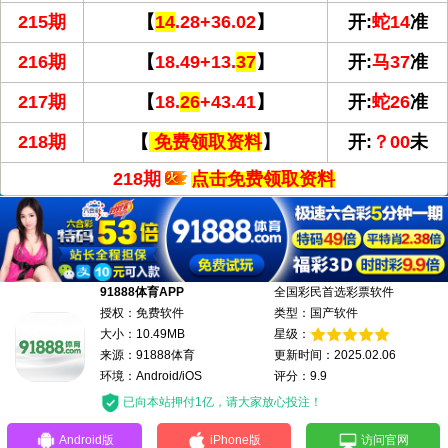
215期
【
14
.28+36.02
】
开:
蛇14
准
216期
【
18.49+13.
37
】
开:
马37
准
217期
【
18.
26
+43.41
】
开:
蛇26
准
218期
【
免费领取资料
】
开:
？00
未
218期
点击免费领取资料
91888体育APP
全国彩民首选彩票软件
授权：免费软件
类型：国产软件
大小：10.49MB
星级：
来源：91888体育
更新时间：2025.02.06
环境：Android/iOS
评分：9.9
已向本站押付1亿，请大家放心投注！
Android版
iPhone版
访问官网