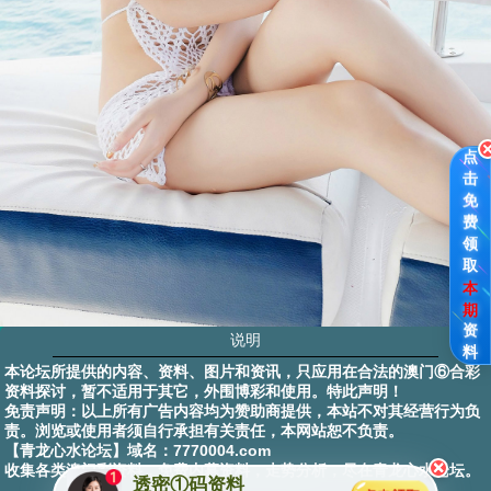
点
击
免
费
领
取
本
期
资
料
说明
本论坛所提供的内容、资料、图片和资讯，只应用在合法的澳门⑥合彩
资料探讨，暂不适用于其它，外围博彩和使用。特此声明！
免责声明：以上所有广告内容均为赞助商提供，本站不对其经营行为负
责。浏览或使用者须自行承担有关责任，本网站恕不负责。
×
【青龙心水论坛】域名：7770004.com
透密①码资料
收集各类澳门彩资料，免费内幕资料，走势分析，尽在青龙心水论坛。