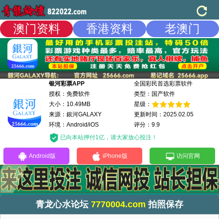
澳门资料
香港资料
老澳门
银河彩票APP
全国彩民首选彩票软件
授权：免费软件
类型：国产软件
大小：10.49MB
星级：
来源：銀河GALAXY
更新时间：2025.02.05
环境：Android/iOS
评分：9.9
已向本站押付1亿，请大家放心投注！
Android版
iPhone版
访问官网
青龙心水论坛
7770004.com
拍照保存