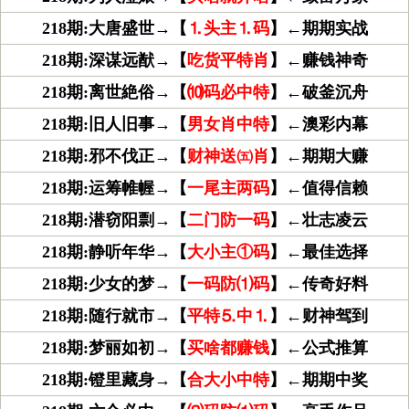
218期:大唐盛世→【
⒈头主⒈码
】←期期实战
218期:深谋远猷→【
吃货平特肖
】←赚钱神奇
218期:离世絶俗→【
⑽码必中特
】←破釜沉舟
218期:旧人旧事→【
男女肖中特
】←澳彩内幕
218期:邪不伐正→【
财神送㈤肖
】←期期大赚
218期:运筹帷幄→【
一尾主两码
】←值得信赖
218期:潜窃阳剽→【
二门防一码
】←壮志凌云
218期:静听年华→【
大小主①码
】←最佳选择
218期:少女的梦→【
一码防⑴码
】←传奇好料
218期:随行就市→【
平特⒌中⒈
】←财神驾到
218期:梦丽如初→【
买啥都赚钱
】←公式推算
218期:镫里藏身→【
合大小中特
】←期期中奖