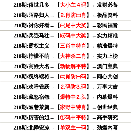
218期:俗世几多→【
大小主４码
】←发财必备
218期:陌路归人→【
⒉肖防㈡肖
】←极品资料
218期:衬你好看→【
㈠尾中大奖
】←彩民福音
218期:兵强马壮→【
⑸码中大奖
】←实力精准
218期:霸权主义→【
三肖中特肖
】←精准爆特
218期:柠檬不萌→【
大神杀二肖
】←实力上榜
218期:高姓大名→【
动物解平特
】←澳门宝典
218期:税终端将→【
㈡肖防㈠码
】←同心共创
218期:欢呼雀跃→【
⒉码防⒊码
】←万事大吉
218期:藏怒宿怨→【
爆特中⒉头
】←内幕爆料
218期:陋巷菜羹→【
家野中特肖
】←创世经典
218期:厉害的姐→【
①码中平特
】←高手研究
218期:北悸安凉→【
单双主一码
】←劲爆内幕