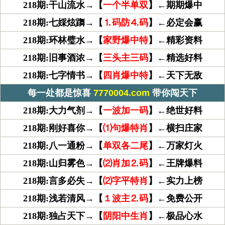
218期:干山流水→【
一个半单双
】←期期爆中
218期:七婇炫躌→【
⒈码防⒋码
】←必定会赢
218期:环林璧水→【
家野爆中特
】←精彩资料
218期:旧事酒浓→【
三头主三码
】←精选好料
218期:七字情书→【
四肖爆中特
】←天下无敌
每一处都是惊喜
7770004.com
带你闯天下
218期:大力气剂→【
一波加一码
】←绝世好料
218期:刚好喜你→【
⑴句爆特肖
】←横扫庄家
218期:八一通粉→【
单双各二尾
】←万家灯火
218期:山归雾色→【
⑵肖加⒉码
】←王牌爆料
218期:言多必失→【
⑵字平特肖
】←实力上榜
218期:浅若清风→【
１波主⒉码
】←免费公开
218期:独占天下→【
阴阳中生肖
】←极品心水