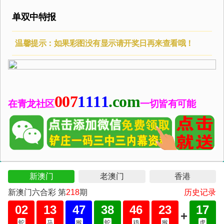
单双中特报
温馨提示：如果彩图没有显示请开奖日再来查看哦！
007
1111
.com
在青龙社区
一切皆有可能