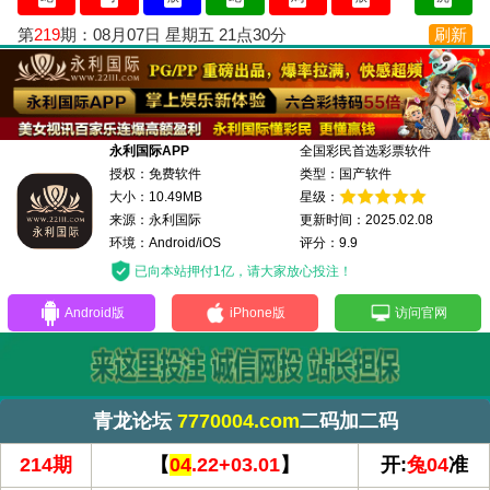
永利国际APP
全国彩民首选彩票软件
授权：免费软件
类型：国产软件
大小：10.49MB
星级：
来源：永利国际
更新时间：2025.02.08
环境：Android/iOS
评分：9.9
已向本站押付1亿，请大家放心投注！
Android版
iPhone版
访问官网
青龙论坛
7770004.com
二码加二码
214期
【
04
.22+03.01
】
开:
兔04
准