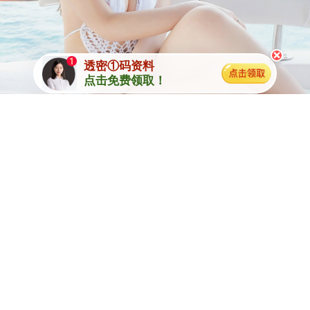
×
透密①码资料
点击免费领取！
说明
本论坛所提供的内容、资料、图片和资讯，只应用在合法的澳门⑥合彩
资料探讨，暂不适用于其它，外围博彩和使用。特此声明！
免责声明：以上所有广告内容均为赞助商提供，本站不对其经营行为负
责。浏览或使用者须自行承担有关责任，本网站恕不负责。
【青龙心水论坛】域名：7770004.com