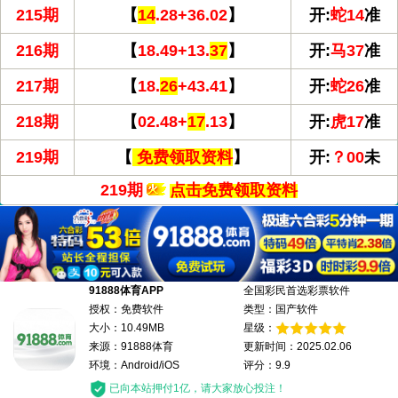
215期
【
14
.28+36.02
】
开:
蛇14
准
216期
【
18.49+13.
37
】
开:
马37
准
217期
【
18.
26
+43.41
】
开:
蛇26
准
218期
【
02.48+
17
.13
】
开:
虎17
准
219期
【
免费领取资料
】
开:
？00
未
219期
点击免费领取资料
91888体育APP
全国彩民首选彩票软件
授权：免费软件
类型：国产软件
大小：10.49MB
星级：
来源：91888体育
更新时间：2025.02.06
环境：Android/iOS
评分：9.9
已向本站押付1亿，请大家放心投注！