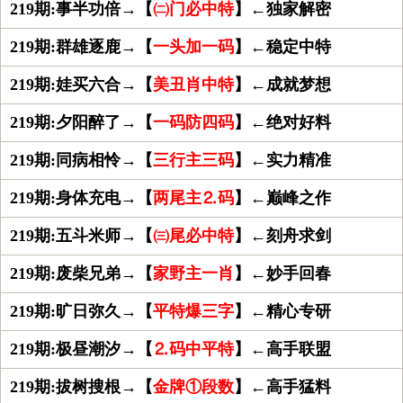
219期:事半功倍→【
㈡门必中特
】←独家解密
219期:群雄逐鹿→【
一头加一码
】←稳定中特
219期:娃买六合→【
美丑肖中特
】←成就梦想
219期:夕阳醉了→【
一码防四码
】←绝对好料
219期:同病相怜→【
三行主三码
】←实力精准
219期:身体充电→【
两尾主⒉码
】←巅峰之作
219期:五斗米师→【
㈢尾必中特
】←刻舟求剑
219期:废柴兄弟→【
家野主一肖
】←妙手回春
219期:旷日弥久→【
平特爆三字
】←精心专研
219期:极昼潮汐→【
⒉码中平特
】←高手联盟
219期:拔树搜根→【
金牌①段数
】←高手猛料