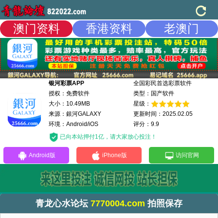
澳门资料
香港资料
老澳门
银河彩票APP
全国彩民首选彩票软件
授权：免费软件
类型：国产软件
大小：10.49MB
星级：
来源：銀河GALAXY
更新时间：2025.02.05
环境：Android/iOS
评分：9.9
已向本站押付1亿，请大家放心投注！
Android版
iPhone版
访问官网
青龙心水论坛
7770004.com
拍照保存