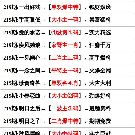
219期:一出好戏→【
单双爆中特
】←钱财滚滚
219期:手高眼低→【
大小主一码
】←暴富猛料
219期:爱的承诺→【
⑴波博⒈码
】←实力精选
219期:疾风独狼→【
家野主一肖
】←狂赚千万
219期:一见倾心→【
二肖主二码
】←高手爆料
219期:一念之间→【
平特主一码
】←火爆全网
219期:珍禽奇兽→【
单双各⒋肖
】←大吉大利
219期:小春恋曲→【
大小主⑵码
】←劲爆好料
219期:明日之后→【
一波主⒊码
】←最稳资料
219期:明日之子→【
二肖爆中特
】←期期免费
219期:秋风属啥→【
大小中特码
】←实力巨献