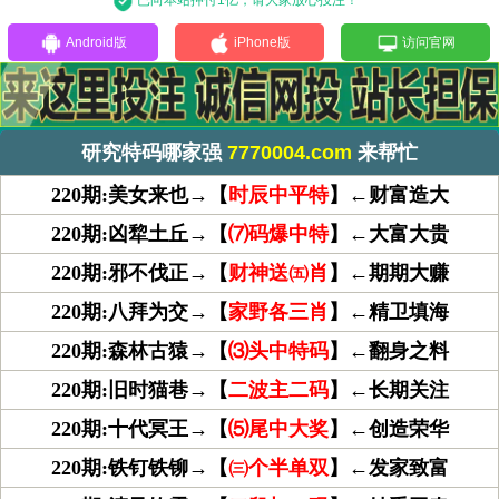
Android版
iPhone版
访问官网
研究特码哪家强
7770004.com
来帮忙
220期:美女来也→【
时辰中平特
】←财富造大
220期:凶犂土丘→【
⑺码爆中特
】←大富大贵
220期:邪不伐正→【
财神送㈤肖
】←期期大赚
220期:八拜为交→【
家野各三肖
】←精卫填海
220期:森林古猿→【
⑶头中特码
】←翻身之料
220期:旧时猫巷→【
二波主二码
】←长期关注
220期:十代冥王→【
⑸尾中大奖
】←创造荣华
220期:铁钉铁铆→【
㈢个半单双
】←发家致富