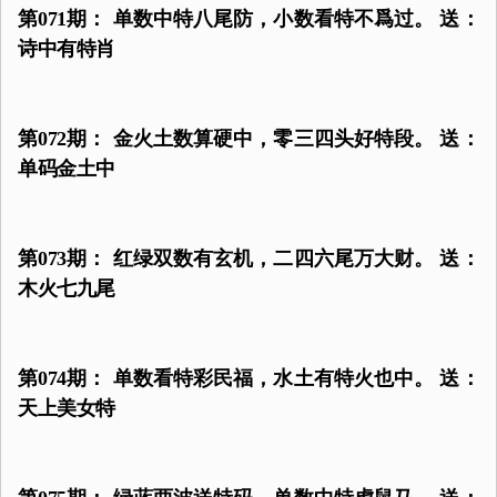
第071期： 单数中特八尾防，小数看特不爲过。 送：
诗中有特肖
第072期： 金火土数算硬中，零三四头好特段。 送：
单码金土中
第073期： 红绿双数有玄机，二四六尾万大财。 送：
木火七九尾
第074期： 单数看特彩民福，水土有特火也中。 送：
天上美女特