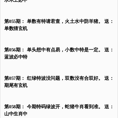
水木土必中
第055期： 单数有特请君查，火土水中防羊猪。 送：
单数猜玄机
第056期： 单头想中有点易，小数中特是一定。 送：
蓝波必中特
第057期： 红绿特波没问题，双数没有合双好。 送：
期尾有玄机
第058期： 今期特码绿波开，蛇猪牛肖看到准。 送：
山中生肖中