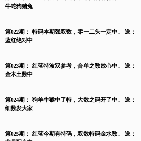
牛蛇狗猪兔
第022期： 特码本期强双数，零一二头一定中。 送：
蓝红绝对中
第023期： 红蓝特波双参考，合单之数放心中。 送：
金木土数中
第024期： 狗羊牛猴中了特，大数之码开了中。 送：
细数发大家
第025期： 红蓝今期有特码，双数特码金水数。 送：