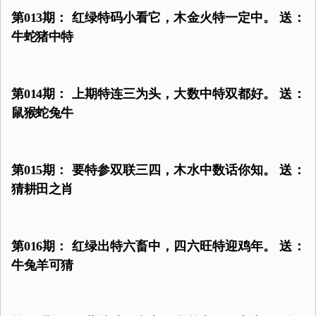
第013期： 红绿特码小看它，木金火特一定中。 送：
牛蛇猪中特
第014期： 上期特连三为头，大数中特双都好。 送：
鼠猴蛇兔牛
第015期： 要特参双联三四，木水中数话你知。 送：
猜耕田之肖
第016期： 红绿出特六畜中，四六旺特迎鸡年。 送：
牛兔羊可猜