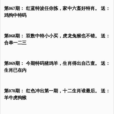
第067期： 红蓝特波任你拣，家中六畜好特肖。 送：
鸡狗中特码
第068期： 双数中特小小买，虎龙兔猴也不错。 送：
合单一二三
第069期： 今期特码猪鸡羊，生肖得出自己查。 送：
生肖已在内
第070期： 红色冲出第一期，十二生肖谁最后。 送：
羊牛虎狗猴