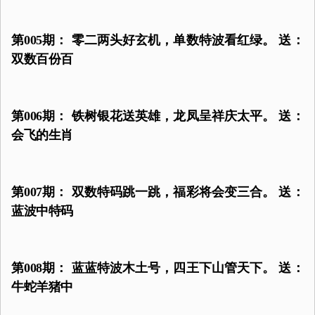
第005期： 零二两头好玄机，单数特波看红绿。 送：
双数百份百
第006期： 铁树银花送英雄，龙凤呈祥庆太平。 送：
会飞的生肖
第007期： 双数特码跳一跳，福彩将会变三合。 送：
蓝波中特码
第008期： 蓝蓝特波木土号，四王下山管天下。 送：
牛蛇羊猪中