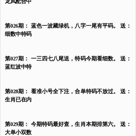
龙凤配合中
第026期： 蓝色一波藏绿机，八字一尾有平码。 送：
细数中特码
第027期： 一三四七八尾送，特码今期看细数。 送：
蓝红波中特
第028期： 看准小号全下注，合单特码不放过。 送：
生肖已在内
第029期： 今期特码最好查，生肖本期排第六。 送：
大单小双数