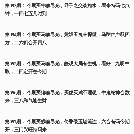
第093期： 今期买牛输尽光，君子之交淡如水，看来特码七点
钟，一四七五几时到
第094期： 今期买马输尽光，嫦娥玉兔来探望，马蹄声声跃四
方，二六倒合开四八
第095期： 今期买马输尽光，静观大局有生机，看好二九明中
取，二四定开在今期
第096期： 今期买猪输尽光，买虎买鸡不理想，牛鬼蛇神合数
来，三八和气能生财
第097期： 今期买猴输尽光，倚香偎玉堪流连，六合有码今期
开，三门兴旺特码来