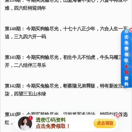
第139期： 今期买虎输尽光，山盟海誓不变心，六畜中特应不
难，四六旺特迎鸡年
第140期： 今期买狗输尽光，十七十八正少年，六合人生一五
点
追，三九四六开一码
击
免
费
领
第141期： 今期买狗输尽光，初生牛儿不怕虎，牛头马嘴三九
取
开，二八结伴三寻乐
本
期
资
料
第142期： 今期买兔输尽光，斬蔡陽兄弟釋疑，特有新改注意
柒，四望三五山水绿
第143期： 今期买鼠输尽光，汉前将军多说法，特码红绿首选
×
透密①码资料
红，一三九尾中特码
点击免费领取！