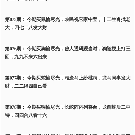
第075期： 今期买鼠输尽光，农民视它家中宝，十二生肖找老
大，四七二八发大财
第076期： 今期买狗输尽光，曾人透码观当时，狗随梗上打三
回，九九不来六出来
第077期： 今期买蛇输尽光，相逢马上纷桃雨，龙马同事发大
财，二二得四自己看
第078期： 今期买猴输尽光，长蛇阵内列将台，龙前蛇后二中
特，四四合八看十六