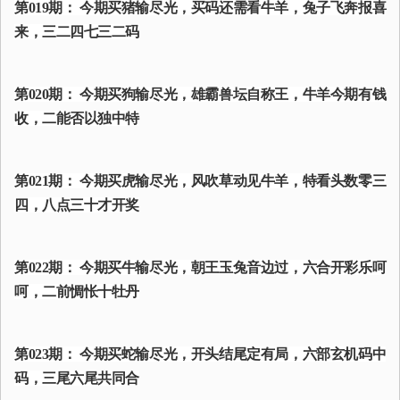
第019期： 今期买猪输尽光，买码还需看牛羊，兔子飞奔报喜
来，三二四七三二码
第020期： 今期买狗输尽光，雄霸兽坛自称王，牛羊今期有钱
收，二能否以独中特
第021期： 今期买虎输尽光，风吹草动见牛羊，特看头数零三
四，八点三十才开奖
第022期： 今期买牛输尽光，朝王玉兔音边过，六合开彩乐呵
呵，二前惆怅十牡丹
第023期： 今期买蛇输尽光，开头结尾定有局，六部玄机码中
码，三尾六尾共同合