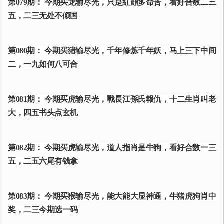
第079期： 今期买龙输尽光，只是紅顔多命苦，看好合数二三
五，二三无处不倾国
第080期： 今期买猪输尽光，千年修炼千年妖，马上三下中间
二，一九如何八可合
第081期： 今期买虎输尽光，戰長江孫氏報仇，十二生肖叫老
大，四五书头点玄机
第082期： 今期买虎输尽光，道人指肖是牛狗，看好合数一三
五，二五六尾有钱拿
第083期： 今期买猴输尽光，能大能大显神通，牛猪虎狗肖中
奖，二三今期选一码