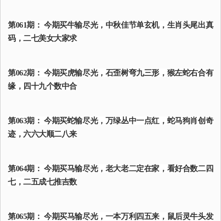
第061期： 今期买牛输尽光，中秋佳节单玄机，生肖头尾出真
码，二七美女大家求
第062期： 今期买虎输尽光，石歪树弯九三形，猴左蛇右合有
缘，四十九个数中合
第063期： 今期买蛇输尽光，万绿丛中一点红，蛇马狗肖创奇
迹，六六大顺二八来
第064期： 今期买马输尽光，老大老二定在家，看好合数二四
七，二五成七推吉数
第065期： 今期买马输尽光，一本万利四五来，鼠后灵牛头发