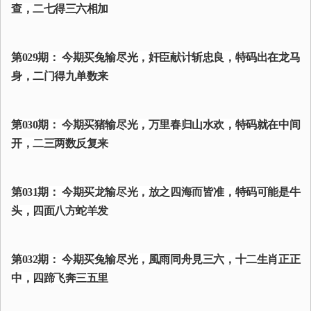
查，二七得三六相加
第029期： 今期买兔输尽光，奸臣献计斩忠良，特码出在龙马
身，二门得九单数来
第030期： 今期买猪输尽光，万里春归山水欢，特码就在中间
开，二三两数反复来
第031期： 今期买龙输尽光，放之四海而皆准，特码可能是牛
头，四面八方蛇羊发
第032期： 今期买兔输尽光，風雨同舟見三六，十二生肖正正
中，四蹄飞奔三五里