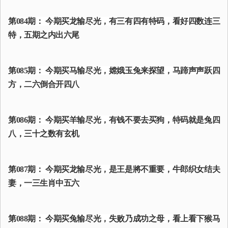
第084期： 今期买龙输尽光，有三有四有特码，看好四数连三
特，五期之内出六尾
第085期： 今期买马输尽光，嫦娥玉兔来探望，马蹄声声跃四
方，二六倒合开四八
第086期： 今期买羊输尽光，有钱不要去买狗，特码就是兔四
八，三十之数有玄机
第087期： 今期买龙输尽光，是王是將不重要，牛郎织女结夫
妻，一三生肖中五六
第088期： 今期买兔输尽光，失败乃成功之母，看上看下猴马