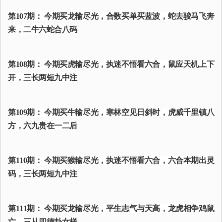
第107期： 今期买龙输尽光，合数买单买蓝波，蛇去骏马飞奔
来，二牛六蛇合八码
第108期： 今期买虎输尽光，执迷不悟看六合，鼠应天机上下
开，三长两短九中注
第109期： 今期买牛输尽光，寒林空见日斜时，虎威千里镇八
方，六九贵在一二后
第110期： 今期买猴输尽光，执迷不悟看六合，六合本期出灵
码，三长两短九中注
第111期： 今期买龙输尽光，平生志气与天高，龙虎相争鸡鼠
亡，三从四德卦女样