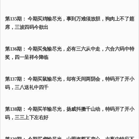
第135期： 今期买鸡输尽光，事到万难须放胆，狗肉上不了筵
席，三波四码今欲出
第136期： 今期买兔输尽光，必有三六从中走，六合六码中特
奖，四一呈祥今降临
第137期： 今期买鼠输尽光，却有天间两阴会，特码开了开小
码，三八送礼中四千
第138期： 今期买羊输尽光，扬威抖擞千山动，特码开了开小
码，三三上下左右好