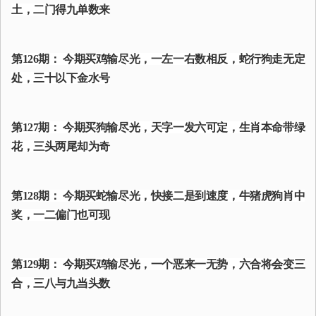
土，二门得九单数来
第126期： 今期买鸡输尽光，一左一右数相反，蛇行狗走无定
处，三十以下金水号
第127期： 今期买狗输尽光，天字一发六可定，生肖本命带绿
花，三头两尾却为奇
第128期： 今期买蛇输尽光，快接二是到速度，牛猪虎狗肖中
奖，一二偏门也可现
第129期： 今期买鸡输尽光，一个恶来一无势，六合将会变三
合，三八与九当头数