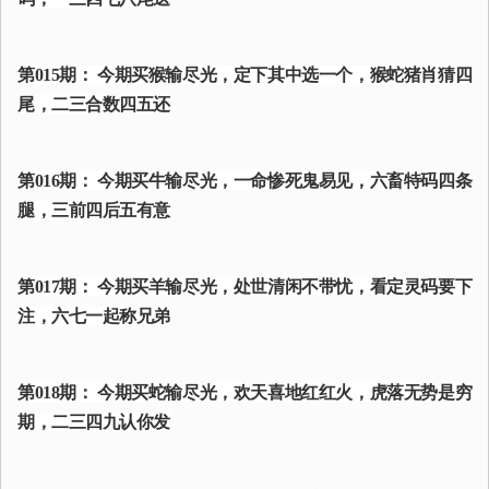
第015期： 今期买猴输尽光，定下其中选一个，猴蛇猪肖猜四
尾，二三合数四五还
第016期： 今期买牛输尽光，一命惨死鬼易见，六畜特码四条
腿，三前四后五有意
第017期： 今期买羊输尽光，处世清闲不带忧，看定灵码要下
注，六七一起称兄弟
第018期： 今期买蛇输尽光，欢天喜地红红火，虎落无势是穷
期，二三四九认你发