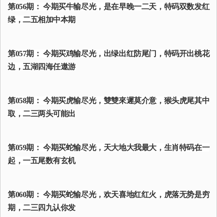
第056期： 今期买牛输尽光，是在早晚一二天，特码双数发红
绿，二五相加中本期
第057期： 今期买鸡输尽光，出绿出红防尾门，特码开出桃花
边，五湖四海任遨游
第058期： 今期买虎输尽光，雙雙來遲莫介意，猴头虎尾其中
取，二三两头可能出
第059期： 今期买蛇输尽光，天大地大我最大，生肖特码在一
起，一五尾数有玄机
第060期： 今期买蛇输尽光，欢天喜地红红火，虎落无势是穷
期，二三四九认你发