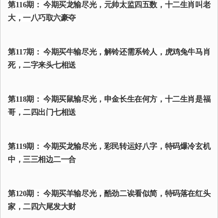
第116期： 今期买龙输尽光，元帅太监四五数，十二生肖叫老
大，一八巧取六豪夺
第117期： 今期买牛输尽光，解铃还需系铃人，虎鸡兔牛马肖
死，二字来头七相送
第118期： 今期买鼠输尽光，申金长生在何方，十二生肖是福
哥，二四出门七相送
第119期： 今期买龙输尽光，彩民转运好八字，特码爆冷玄机
中，三三相边二一合
第120期： 今期买羊输尽光，酷劲二诶看似简，特码落在红头
家，二四六尾发大财