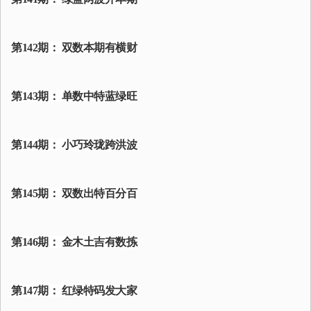
第142期： 双数本期有横财
第143期： 单数中特蓝绿旺
第144期： 小巧玲珑跨洪波
第145期： 双数出特百分百
第146期： 金木土吉有数拣
第147期： 红绿特码发大家