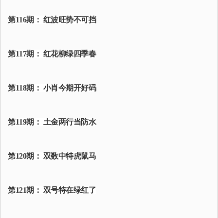
第116期： 红波旺势不可挡
第117期： 红花柳绿四季春
第118期： 小肖今期开好码
第119期： 土金两行当防水
第120期： 双数中特虎鼠马
第121期： 双号特在绿红了