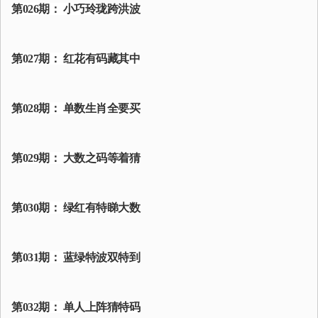
第026期： 小巧玲珑跨洪波
第027期： 红花有码藏其中
第028期： 单数生肖全要买
第029期： 大数之码等着猜
第030期： 绿红有特睇大数
第031期： 蓝绿特波双特到
第032期： 单人上阵猜特码