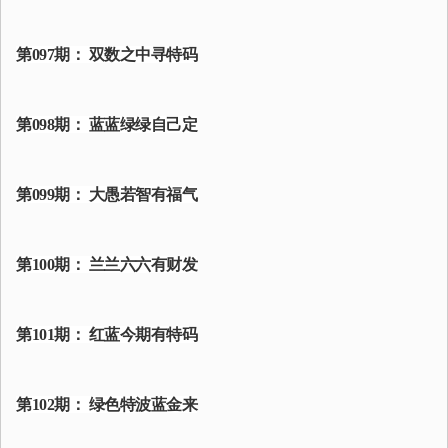
第097期： 双数之中寻特码
第098期： 蓝蓝绿绿自己定
第099期： 大愚若智有福气
第100期： 兰兰六六有财发
第101期： 红蓝今期有特码
第102期： 绿色特波蓝金来