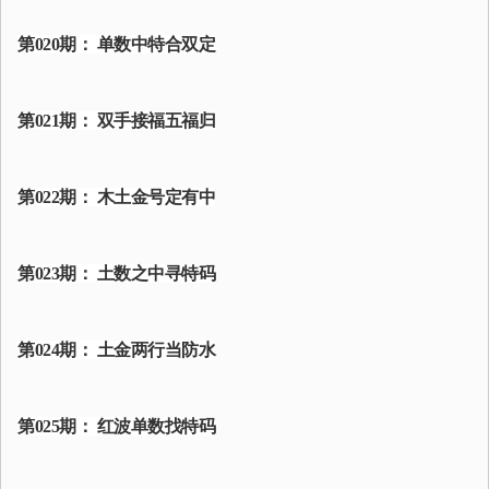
第020期： 单数中特合双定
第021期： 双手接福五福归
第022期： 木土金号定有中
第023期： 土数之中寻特码
第024期： 土金两行当防水
第025期： 红波单数找特码