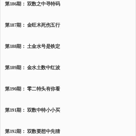
第186期： 双数之中寻特码
第187期： 金旺木死伤五行
第188期： 土金水号是铁定
第189期： 金水土数中红波
第190期： 零二特头有你看
第191期： 双数中特小小买
第192期： 双数要想中先猜