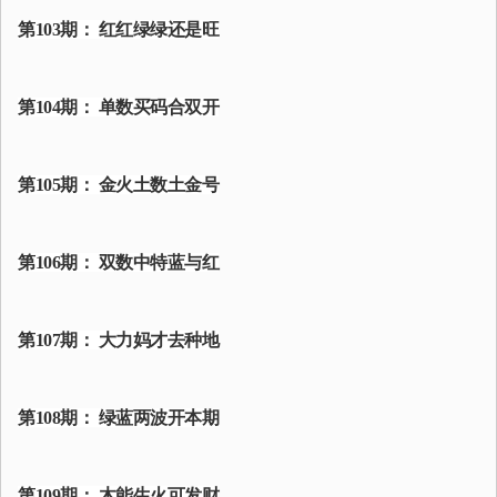
第103期： 红红绿绿还是旺
第104期： 单数买码合双开
第105期： 金火土数土金号
第106期： 双数中特蓝与红
第107期： 大力妈才去种地
第108期： 绿蓝两波开本期
第109期： 木能生火可发财