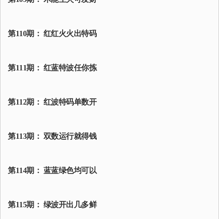
第110期： 红红火火出特码
第111期： 红蓝特波任你拣
第112期： 红波特码单数开
第113期： 双数运行就得钱
第114期： 蓝蓝绿色均可以
第115期： 绿波开出几多鲜