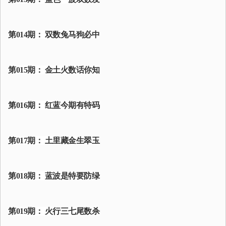
第014期： 双数兔马狗必中
第015期： 金土火数话你知
第016期： 红蓝今期有特码
第017期： 土里藏金生翠玉
第018期： 蓝波是特要防绿
第019期： 火行三七尾数杀