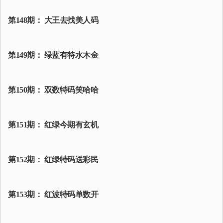
第148期： 大王去找美人码
第149期： 绿蓝有特水木金
第150期： 双数特码笑哈哈
第151期： 红绿今期有玄机
第152期： 红绿特码送彩民
第153期： 红波特码单数开