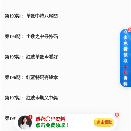
第193期： 单数中特八尾防
点
第194期： 土数之中寻特码
击
免
费
领
第195期： 红波单数今看好
取
本
期
第196期： 红蓝特码有钱拿
资
料
第197期： 红波今期又中奖
×
第198期： 单红单蓝实易找
透密①码资料
点击免费领取！