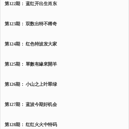
第122期： 蓝红开出生肖东
第123期： 双数出特不稀奇
第124期： 红色特波发大家
第125期： 單數有緣來開羊
第126期： 小山之上叶翠绿
第127期： 蓝波今期好机会
第128期： 红红火火中特码