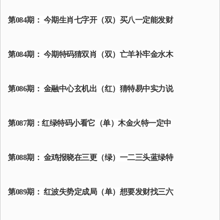
第084期： 今期生肖七字开（双）买八一定能发财
第084期： 今期特码猜双肖（双）亡羊补牢金水木
第086期： 金融中心玄机出（红）猜特易中实力说
第087期：红绿特码小看它（单）木金火特一定中
第088期： 金鸡报晓在三更（绿）一二三头蓝绿特
第089期： 红波失势定成局（单）想要发财找三六