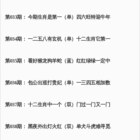
第033期： 今期生肖是第一（单）四六旺特迎牛年
第034期： 一二五八有玄机（单）十二生肖它第一
第035期： 看好猴龙狗羊蛇（蓝）红红绿绿一定中
第036期： 包公出巡打贵妃（单）一三四五相加数
第037期： 十二生肖中一个（双）门过一门又一门
第038期： 黑夜外出灯火红（双）单犬斗虎难寻觅