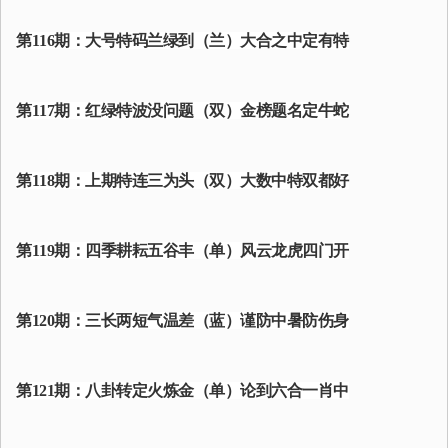
第116期：大号特码兰绿到（兰）大合之中定有特
第117期：红绿特波没问题（双）金榜题名定牛蛇
第118期：上期特连三为头（双）大数中特双都好
第119期：四季耕耘五谷丰（单）风云龙虎四门开
第120期：三长两短气温差（蓝）谨防中暑防伤身
第121期：八卦转定火炼金（单）论到六合一肖中