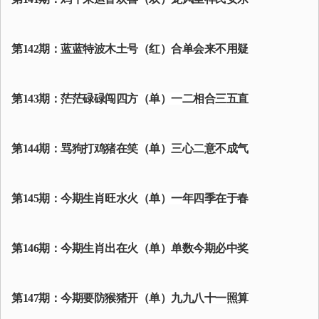
第142期：蓝蓝特波木土号（红）合单会来不用疑
第143期：茫茫碌碌闯四方（单）一二相合三五直
第144期：骂狗打鸡猪在笑（单）三心二意不成气
第145期：今期生肖旺水火（单）一年四季在于春
第146期：今期生肖出在火（单）单数今期必中奖
第147期：今期要防猴猪开（单）九九八十一照算