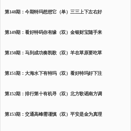
第148期：今期特玛想想它（单）三三上下左右好
第149期：看好特码你有缘（双）金银财宝随手来
第150期：马到成功奏凯歌（双）羊在草原要吃草
第151期：大海水下有特玛（双）看好特玛好下注
第152期：排行第十有机寻（双）北方歌谣南方调
第153期：交通高峰需谨慎（双）平安是金为真理