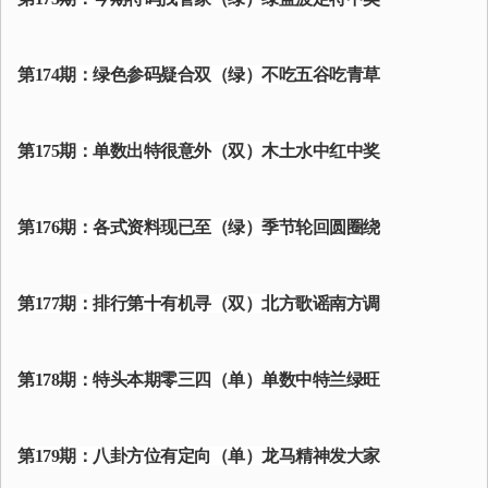
第174期：绿色参码疑合双（绿）不吃五谷吃青草
第175期：单数出特很意外（双）木土水中红中奖
第176期：各式资料现已至（绿）季节轮回圆圈绕
第177期：排行第十有机寻（双）北方歌谣南方调
第178期：特头本期零三四（单）单数中特兰绿旺
第179期：八卦方位有定向（单）龙马精神发大家