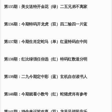
第135期：美女送特开金花（绿）二五兄弟不离家
第136期：今期特码开龙虎（双）四二输四一片蓝
第137期：今期生肖定蛇马（单）红蓝特码在中间
第138期：红比绿强任你选（红）特码红数道分明
第139期：二九今期定中彩（蓝）玄机自在读书人
第140期：今期就看小数号（红）蛇猪虎肖有参考
第141期：鸡牛来运皆欢喜（双）龙风呈祥民安乐