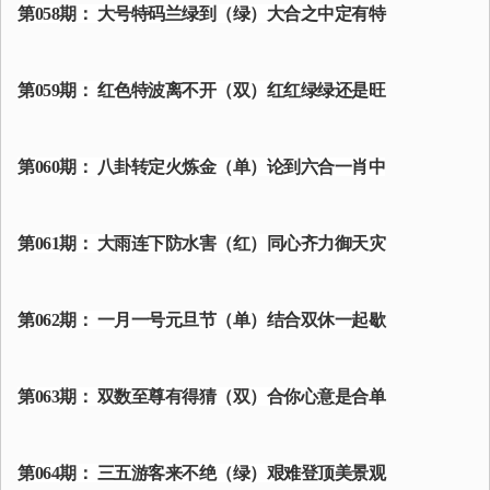
第058期： 大号特码兰绿到（绿）大合之中定有特
第059期： 红色特波离不开（双）红红绿绿还是旺
第060期： 八卦转定火炼金（单）论到六合一肖中
第061期： 大雨连下防水害（红）同心齐力御天灾
第062期： 一月一号元旦节（单）结合双休一起歇
第063期： 双数至尊有得猜（双）合你心意是合单
第064期： 三五游客来不绝（绿）艰难登顶美景观