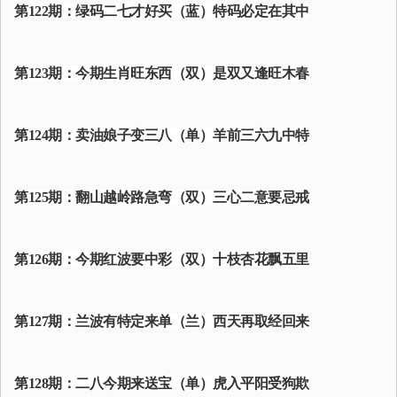
第122期：绿码二七才好买（蓝）特码必定在其中
第123期：今期生肖旺东西（双）是双又逢旺木春
第124期：卖油娘子变三八（单）羊前三六九中特
第125期：翻山越岭路急弯（双）三心二意要忌戒
第126期：今期红波要中彩（双）十枝杏花飘五里
第127期：兰波有特定来单（兰）西天再取经回来
第128期：二八今期来送宝（单）虎入平阳受狗欺