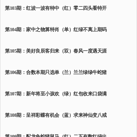
第103期：红波一波有特中（红）零二四头看特开
第104期：家中之物算特肖（单）红绿不离上期码
第105期：美好良辰客归来（双）春风一度遇天涯
第106期：合数本期只选单（兰）兰兰绿绿牛蛇猪
第107期：新年将至小孩欢（绿）红包收来口袋满
第108期：呈祥彩蝶有机会（蓝）求来神仙变八戒
第109期：配龙兔蛇猪鼠马（红）二五有数红绿出